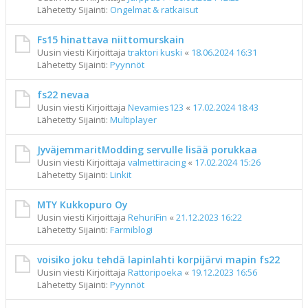
Lähetetty Sijainti:
Ongelmat & ratkaisut
Fs15 hinattava niittomurskain
Uusin viesti Kirjoittaja
traktori kuski
«
18.06.2024 16:31
Lähetetty Sijainti:
Pyynnöt
fs22 nevaa
Uusin viesti Kirjoittaja
Nevamies123
«
17.02.2024 18:43
Lähetetty Sijainti:
Multiplayer
JyväjemmaritModding servulle lisää porukkaa
Uusin viesti Kirjoittaja
valmettiracing
«
17.02.2024 15:26
Lähetetty Sijainti:
Linkit
MTY Kukkopuro Oy
Uusin viesti Kirjoittaja
RehuriFin
«
21.12.2023 16:22
Lähetetty Sijainti:
Farmiblogi
voisiko joku tehdä lapinlahti korpijärvi mapin fs22
Uusin viesti Kirjoittaja
Rattoripoeka
«
19.12.2023 16:56
Lähetetty Sijainti:
Pyynnöt