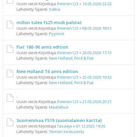
Uusin viesti Kirjoittaja
ihminen123
«
16.05.2026 22:22
Lähetetty Sijainti:
Valtra
millon tulee fs25 modi palstat
Uusin viesti Kirjoittaja
ihminen123
«
08.05.2026 18:51
Lähetetty Sijainti:
Pyynnöt
Fiat 180-90 amis edition
Uusin viesti Kirjoittaja
ihminen123
«
26.03.2026 17:15
Lähetetty Sijainti:
New Holland, Ford & Fiat
New Holland T6 amis edition
Uusin viesti Kirjoittaja
ihminen123
«
25.03.2026 19:32
Lähetetty Sijainti:
New Holland, Ford & Fiat
.
Uusin viesti Kirjoittaja
ihminen123
«
21.03.2026 20:21
Lähetetty Sijainti:
Maatalous
Suomenmaa FS19 (suomalainen kartta)
Uusin viesti Kirjoittaja
Tasaaja
«
01.12.2025 19:26
Lähetetty Sijainti:
Yleinen keskustelu