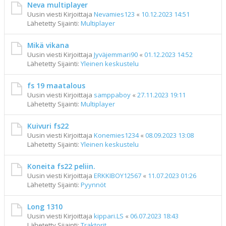
Neva multiplayer
Uusin viesti Kirjoittaja
Nevamies123
«
10.12.2023 14:51
Lähetetty Sijainti:
Multiplayer
Mikä vikana
Uusin viesti Kirjoittaja
Jyväjemmari90
«
01.12.2023 14:52
Lähetetty Sijainti:
Yleinen keskustelu
fs 19 maatalous
Uusin viesti Kirjoittaja
samppaboy
«
27.11.2023 19:11
Lähetetty Sijainti:
Multiplayer
Kuivuri fs22
Uusin viesti Kirjoittaja
Konemies1234
«
08.09.2023 13:08
Lähetetty Sijainti:
Yleinen keskustelu
Koneita fs22 peliin.
Uusin viesti Kirjoittaja
ERKKIBOY12567
«
11.07.2023 01:26
Lähetetty Sijainti:
Pyynnöt
Long 1310
Uusin viesti Kirjoittaja
kippari.LS
«
06.07.2023 18:43
Lähetetty Sijainti:
Traktorit