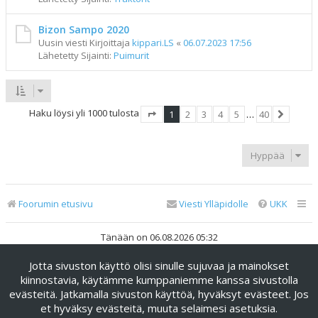
Bizon Sampo 2020
Uusin viesti Kirjoittaja
kippari.LS
«
06.07.2023 17:56
Lähetetty Sijainti:
Puimurit
Haku löysi yli 1000 tulosta
1
2
3
4
5
…
40
Sivu
1
/
40
Seuraav
Hyppää
Foorumin etusivu
Viesti Ylläpidolle
UKK
Tänään on 06.08.2026 05:32
Jotta sivuston käyttö olisi sinulle sujuvaa ja mainokset
Keskustelufoorumin ohjelmisto
phpBB
® Forum Software ©
phpBB Limited
kiinnostavia, käytämme kumppaniemme kanssa sivustolla
evästeitä. Jatkamalla sivuston käyttöä, hyväksyt evästeet. Jos
Käännös: phpBB Suomi (lurttinen, harritapio, Pettis)
et hyväksy evästeitä, muuta selaimesi asetuksia.
phpBB Metro Theme by
PixelGoose Studio