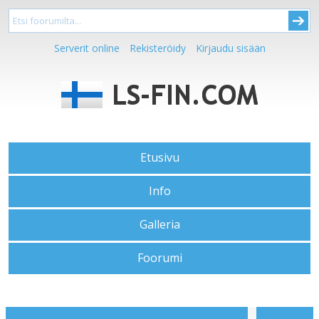
Serverit online
Rekisteröidy
Kirjaudu sisään
Etusivu
Info
Galleria
Foorumi