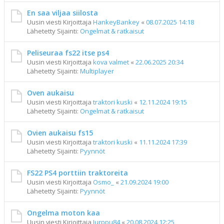
En saa viljaa siilosta
Uusin viesti Kirjoittaja
HankeyBankey
«
08.07.2025 14:18
Lähetetty Sijainti:
Ongelmat & ratkaisut
Peliseuraa fs22 itse ps4
Uusin viesti Kirjoittaja
kova valmet
«
22.06.2025 20:34
Lähetetty Sijainti:
Multiplayer
Oven aukaisu
Uusin viesti Kirjoittaja
traktori kuski
«
12.11.2024 19:15
Lähetetty Sijainti:
Ongelmat & ratkaisut
Ovien aukaisu fs15
Uusin viesti Kirjoittaja
traktori kuski
«
11.11.2024 17:39
Lähetetty Sijainti:
Pyynnöt
FS22 PS4 porttiin traktoreita
Uusin viesti Kirjoittaja
Osmo_
«
21.09.2024 19:00
Lähetetty Sijainti:
Pyynnöt
Ongelma moton kaa
Uusin viesti Kirjoittaja
Jurppu84
«
20.08.2024 12:25