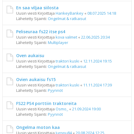
En saa viljaa siilosta
Uusin viesti Kirjoittaja
HankeyBankey
«
08.07.2025 14:18
Lähetetty Sijainti:
Ongelmat & ratkaisut
Peliseuraa fs22 itse ps4
Uusin viesti Kirjoittaja
kova valmet
«
22.06.2025 20:34
Lähetetty Sijainti:
Multiplayer
Oven aukaisu
Uusin viesti Kirjoittaja
traktori kuski
«
12.11.2024 19:15
Lähetetty Sijainti:
Ongelmat & ratkaisut
Ovien aukaisu fs15
Uusin viesti Kirjoittaja
traktori kuski
«
11.11.2024 17:39
Lähetetty Sijainti:
Pyynnöt
FS22 PS4 porttiin traktoreita
Uusin viesti Kirjoittaja
Osmo_
«
21.09.2024 19:00
Lähetetty Sijainti:
Pyynnöt
Ongelma moton kaa
Uusin viesti Kirjoittaja
Jurppu84
«
20.08.2024 12:25