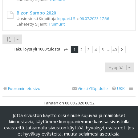
Bizon Sampo 2020
Uusin viesti Kirjoittaja
kippari.LS
«
06.07.2023 17:56
Lähetetty Sijainti:
Puimurit
Haku löysi yli 1000 tulosta
1
2
3
4
5
…
40
Sivu
1
/
40
Seuraav
Hyppää
Foorumin etusivu
Viesti Ylläpidolle
UKK
Tänään on 08.08.2026 00:52
Jotta sivuston käyttö olisi sinulle sujuvaa ja mainokset
Keskustelufoorumin ohjelmisto
phpBB
® Forum Software ©
phpBB Limited
kiinnostavia, käytämme kumppaniemme kanssa sivustolla
evästeitä. Jatkamalla sivuston käyttöä, hyväksyt evästeet. Jos
Käännös: phpBB Suomi (lurttinen, harritapio, Pettis)
et hyväksy evästeitä, muuta selaimesi asetuksia.
phpBB Metro Theme by
PixelGoose Studio