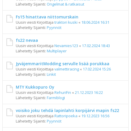
Lähetetty Sijainti:
Ongelmat & ratkaisut
Fs15 hinattava niittomurskain
Uusin viesti Kirjoittaja
traktori kuski
«
18.06.2024 16:31
Lähetetty Sijainti:
Pyynnöt
fs22 nevaa
Uusin viesti Kirjoittaja
Nevamies123
«
17.02.2024 18:43
Lähetetty Sijainti:
Multiplayer
JyväjemmaritModding servulle lisää porukkaa
Uusin viesti Kirjoittaja
valmettiracing
«
17.02.2024 15:26
Lähetetty Sijainti:
Linkit
MTY Kukkopuro Oy
Uusin viesti Kirjoittaja
RehuriFin
«
21.12.2023 16:22
Lähetetty Sijainti:
Farmiblogi
voisiko joku tehdä lapinlahti korpijärvi mapin fs22
Uusin viesti Kirjoittaja
Rattoripoeka
«
19.12.2023 16:56
Lähetetty Sijainti:
Pyynnöt