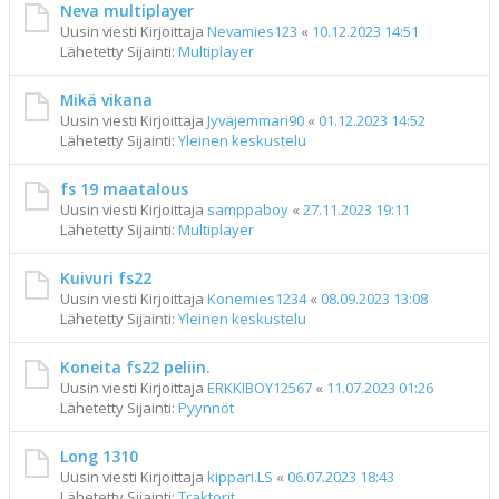
Neva multiplayer
Uusin viesti Kirjoittaja
Nevamies123
«
10.12.2023 14:51
Lähetetty Sijainti:
Multiplayer
Mikä vikana
Uusin viesti Kirjoittaja
Jyväjemmari90
«
01.12.2023 14:52
Lähetetty Sijainti:
Yleinen keskustelu
fs 19 maatalous
Uusin viesti Kirjoittaja
samppaboy
«
27.11.2023 19:11
Lähetetty Sijainti:
Multiplayer
Kuivuri fs22
Uusin viesti Kirjoittaja
Konemies1234
«
08.09.2023 13:08
Lähetetty Sijainti:
Yleinen keskustelu
Koneita fs22 peliin.
Uusin viesti Kirjoittaja
ERKKIBOY12567
«
11.07.2023 01:26
Lähetetty Sijainti:
Pyynnöt
Long 1310
Uusin viesti Kirjoittaja
kippari.LS
«
06.07.2023 18:43
Lähetetty Sijainti:
Traktorit