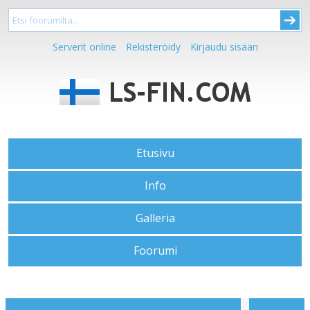
Serverit online
Rekisteröidy
Kirjaudu sisään
Etusivu
Info
Galleria
Foorumi