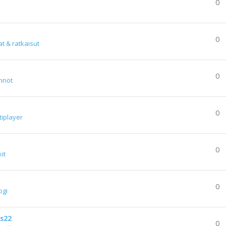
0
0
t & ratkaisut
0
nnöt
0
tiplayer
0
kit
0
ogi
fs22
0