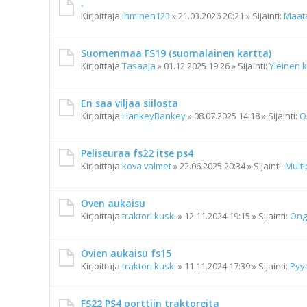
.
Kirjoittaja
ihminen123
»
21.03.2026 20:21
» Sijainti:
Maat
Suomenmaa FS19 (suomalainen kartta)
Kirjoittaja
Tasaaja
»
01.12.2025 19:26
» Sijainti:
Yleinen 
En saa viljaa siilosta
Kirjoittaja
HankeyBankey
»
08.07.2025 14:18
» Sijainti:
O
Peliseuraa fs22 itse ps4
Kirjoittaja
kova valmet
»
22.06.2025 20:34
» Sijainti:
Multi
Oven aukaisu
Kirjoittaja
traktori kuski
»
12.11.2024 19:15
» Sijainti:
Ong
Ovien aukaisu fs15
Kirjoittaja
traktori kuski
»
11.11.2024 17:39
» Sijainti:
Pyy
FS22 PS4 porttiin traktoreita