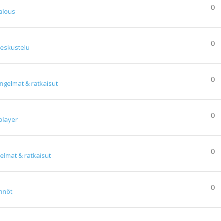
0
alous
0
keskustelu
0
ngelmat & ratkaisut
0
player
0
elmat & ratkaisut
0
nnöt