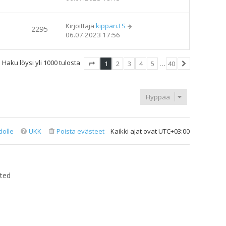
Kirjoittaja
kippari.LS
2295
06.07.2023 17:56
Haku löysi yli 1000 tulosta
1
2
3
4
5
…
40
Sivu
1
/
40
Seuraava
Hyppää
dolle
UKK
Poista evästeet
Kaikki ajat ovat
UTC+03:00
ted