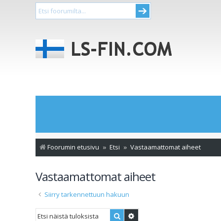
Foorumin etusivu
Etsi
Vastaamattomat aiheet
Vastaamattomat aiheet
Siirry tarkennettuun hakuun
Etsi
Tarkennettu haku