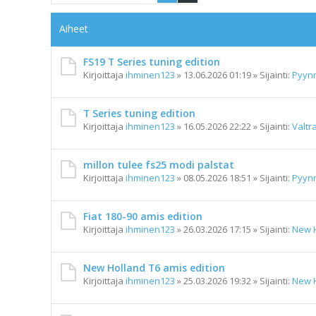
Aiheet
FS19 T Series tuning edition
Kirjoittaja
ihminen123
»
13.06.2026 01:19
» Sijainti:
Pyyn
T Series tuning edition
Kirjoittaja
ihminen123
»
16.05.2026 22:22
» Sijainti:
Valtr
millon tulee fs25 modi palstat
Kirjoittaja
ihminen123
»
08.05.2026 18:51
» Sijainti:
Pyyn
Fiat 180-90 amis edition
Kirjoittaja
ihminen123
»
26.03.2026 17:15
» Sijainti:
New H
New Holland T6 amis edition
Kirjoittaja
ihminen123
»
25.03.2026 19:32
» Sijainti:
New H