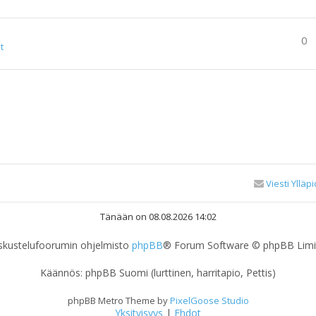
0
t
Viesti Ylläpi
Tänään on 08.08.2026 14:02
skustelufoorumin ohjelmisto
phpBB
® Forum Software © phpBB Limi
Käännös: phpBB Suomi (lurttinen, harritapio, Pettis)
phpBB Metro Theme by
PixelGoose Studio
Yksityisyys
|
Ehdot