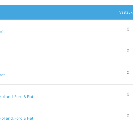
Vastauk
0
nöt
0
a
0
nöt
0
olland, Ford & Fiat
0
olland, Ford & Fiat