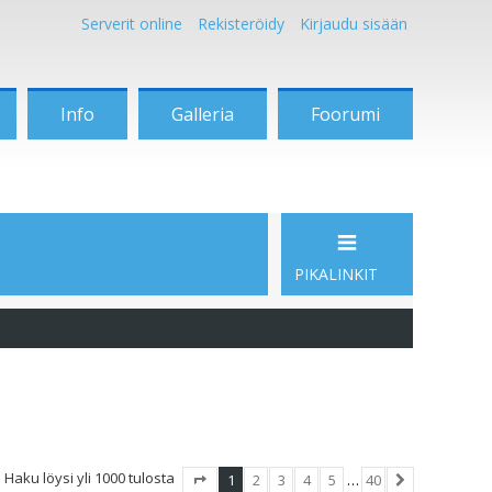
Serverit online
Rekisteröidy
Kirjaudu sisään
Info
Galleria
Foorumi
PIKALINKIT
Haku löysi yli 1000 tulosta
1
2
3
4
5
…
40