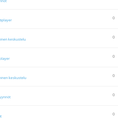
nnöt
0
tiplayer
0
einen keskustelu
0
player
0
einen keskustelu
0
yynnöt
0
it