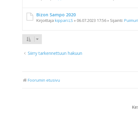
Bizon Sampo 2020
Kirjoittaja
kippari.LS
»
06.07.2023 17:56
» Sijainti:
Puimuri
Siirry tarkennettuun hakuun
Foorumin etusivu
Ke