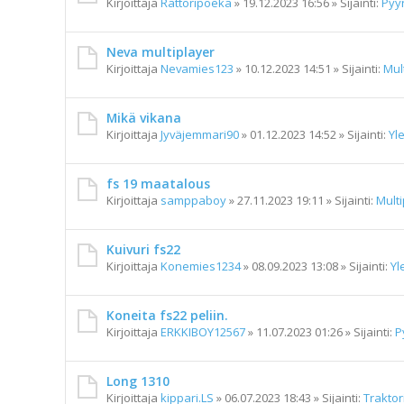
Kirjoittaja
Rattoripoeka
»
19.12.2023 16:56
» Sijainti:
Pyy
Neva multiplayer
Kirjoittaja
Nevamies123
»
10.12.2023 14:51
» Sijainti:
Mul
Mikä vikana
Kirjoittaja
Jyväjemmari90
»
01.12.2023 14:52
» Sijainti:
Yl
fs 19 maatalous
Kirjoittaja
samppaboy
»
27.11.2023 19:11
» Sijainti:
Multi
Kuivuri fs22
Kirjoittaja
Konemies1234
»
08.09.2023 13:08
» Sijainti:
Yl
Koneita fs22 peliin.
Kirjoittaja
ERKKIBOY12567
»
11.07.2023 01:26
» Sijainti:
P
Long 1310
Kirjoittaja
kippari.LS
»
06.07.2023 18:43
» Sijainti:
Traktor