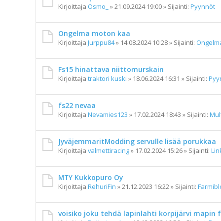
Kirjoittaja
Osmo_
»
21.09.2024 19:00
» Sijainti:
Pyynnöt
Ongelma moton kaa
Kirjoittaja
Jurppu84
»
14.08.2024 10:28
» Sijainti:
Ongelma
Fs15 hinattava niittomurskain
Kirjoittaja
traktori kuski
»
18.06.2024 16:31
» Sijainti:
Pyy
fs22 nevaa
Kirjoittaja
Nevamies123
»
17.02.2024 18:43
» Sijainti:
Mul
JyväjemmaritModding servulle lisää porukkaa
Kirjoittaja
valmettiracing
»
17.02.2024 15:26
» Sijainti:
Lin
MTY Kukkopuro Oy
Kirjoittaja
RehuriFin
»
21.12.2023 16:22
» Sijainti:
Farmibl
voisiko joku tehdä lapinlahti korpijärvi mapin 