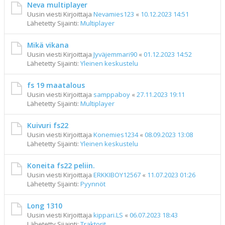
Neva multiplayer
Uusin viesti Kirjoittaja
Nevamies123
«
10.12.2023 14:51
Lähetetty Sijainti:
Multiplayer
Mikä vikana
Uusin viesti Kirjoittaja
Jyväjemmari90
«
01.12.2023 14:52
Lähetetty Sijainti:
Yleinen keskustelu
fs 19 maatalous
Uusin viesti Kirjoittaja
samppaboy
«
27.11.2023 19:11
Lähetetty Sijainti:
Multiplayer
Kuivuri fs22
Uusin viesti Kirjoittaja
Konemies1234
«
08.09.2023 13:08
Lähetetty Sijainti:
Yleinen keskustelu
Koneita fs22 peliin.
Uusin viesti Kirjoittaja
ERKKIBOY12567
«
11.07.2023 01:26
Lähetetty Sijainti:
Pyynnöt
Long 1310
Uusin viesti Kirjoittaja
kippari.LS
«
06.07.2023 18:43
Lähetetty Sijainti:
Traktorit