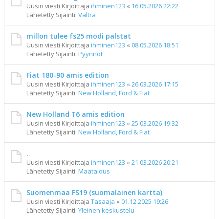
Uusin viesti Kirjoittaja
ihminen123
«
16.05.2026 22:22
Lähetetty Sijainti:
Valtra
millon tulee fs25 modi palstat
Uusin viesti Kirjoittaja
ihminen123
«
08.05.2026 18:51
Lähetetty Sijainti:
Pyynnöt
Fiat 180-90 amis edition
Uusin viesti Kirjoittaja
ihminen123
«
26.03.2026 17:15
Lähetetty Sijainti:
New Holland, Ford & Fiat
New Holland T6 amis edition
Uusin viesti Kirjoittaja
ihminen123
«
25.03.2026 19:32
Lähetetty Sijainti:
New Holland, Ford & Fiat
.
Uusin viesti Kirjoittaja
ihminen123
«
21.03.2026 20:21
Lähetetty Sijainti:
Maatalous
Suomenmaa FS19 (suomalainen kartta)
Uusin viesti Kirjoittaja
Tasaaja
«
01.12.2025 19:26
Lähetetty Sijainti:
Yleinen keskustelu