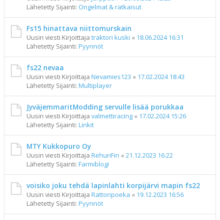
Lähetetty Sijainti:
Ongelmat & ratkaisut
Fs15 hinattava niittomurskain
Uusin viesti Kirjoittaja
traktori kuski
«
18.06.2024 16:31
Lähetetty Sijainti:
Pyynnöt
fs22 nevaa
Uusin viesti Kirjoittaja
Nevamies123
«
17.02.2024 18:43
Lähetetty Sijainti:
Multiplayer
JyväjemmaritModding servulle lisää porukkaa
Uusin viesti Kirjoittaja
valmettiracing
«
17.02.2024 15:26
Lähetetty Sijainti:
Linkit
MTY Kukkopuro Oy
Uusin viesti Kirjoittaja
RehuriFin
«
21.12.2023 16:22
Lähetetty Sijainti:
Farmiblogi
voisiko joku tehdä lapinlahti korpijärvi mapin fs22
Uusin viesti Kirjoittaja
Rattoripoeka
«
19.12.2023 16:56
Lähetetty Sijainti:
Pyynnöt