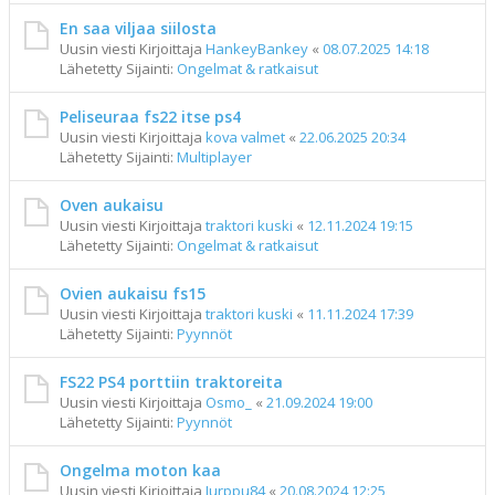
En saa viljaa siilosta
Uusin viesti Kirjoittaja
HankeyBankey
«
08.07.2025 14:18
Lähetetty Sijainti:
Ongelmat & ratkaisut
Peliseuraa fs22 itse ps4
Uusin viesti Kirjoittaja
kova valmet
«
22.06.2025 20:34
Lähetetty Sijainti:
Multiplayer
Oven aukaisu
Uusin viesti Kirjoittaja
traktori kuski
«
12.11.2024 19:15
Lähetetty Sijainti:
Ongelmat & ratkaisut
Ovien aukaisu fs15
Uusin viesti Kirjoittaja
traktori kuski
«
11.11.2024 17:39
Lähetetty Sijainti:
Pyynnöt
FS22 PS4 porttiin traktoreita
Uusin viesti Kirjoittaja
Osmo_
«
21.09.2024 19:00
Lähetetty Sijainti:
Pyynnöt
Ongelma moton kaa
Uusin viesti Kirjoittaja
Jurppu84
«
20.08.2024 12:25