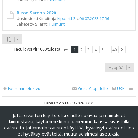
Bizon Sampo 2020
Uusin viesti Kirjoittaja
kippari.LS
«
06.07.2023 17:56
Lähetetty Sijainti:
Puimurit
Haku löysi yli 1000 tulosta
1
2
3
4
5
…
40
Sivu
1
/
40
Seuraav
Hyppää
Foorumin etusivu
Viesti Ylläpidolle
UKK
Tänään on 08.08.2026 23:35
Jotta sivuston käyttö olisi sinulle sujuvaa ja mainokset
Keskustelufoorumin ohjelmisto
phpBB
® Forum Software ©
phpBB Limited
kiinnostavia, käytämme kumppaniemme kanssa sivustolla
evästeitä. Jatkamalla sivuston käyttöä, hyväksyt evästeet. Jos
Käännös: phpBB Suomi (lurttinen, harritapio, Pettis)
et hyväksy evästeitä, muuta selaimesi asetuksia.
phpBB Metro Theme by
PixelGoose Studio