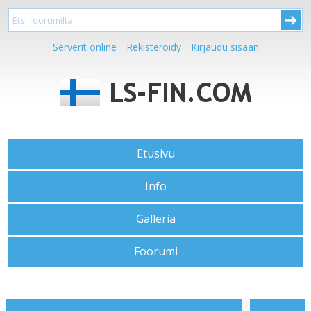
Serverit online
Rekisteröidy
Kirjaudu sisään
Etusivu
Info
Galleria
Foorumi