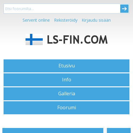
Serverit online
Rekisteröidy
Kirjaudu sisään
Etusivu
Info
Galleria
Foorumi