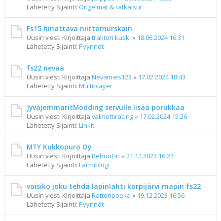
Lähetetty Sijainti:
Ongelmat & ratkaisut
Fs15 hinattava niittomurskain
Uusin viesti Kirjoittaja
traktori kuski
«
18.06.2024 16:31
Lähetetty Sijainti:
Pyynnöt
fs22 nevaa
Uusin viesti Kirjoittaja
Nevamies123
«
17.02.2024 18:43
Lähetetty Sijainti:
Multiplayer
JyväjemmaritModding servulle lisää porukkaa
Uusin viesti Kirjoittaja
valmettiracing
«
17.02.2024 15:26
Lähetetty Sijainti:
Linkit
MTY Kukkopuro Oy
Uusin viesti Kirjoittaja
RehuriFin
«
21.12.2023 16:22
Lähetetty Sijainti:
Farmiblogi
voisiko joku tehdä lapinlahti korpijärvi mapin fs22
Uusin viesti Kirjoittaja
Rattoripoeka
«
19.12.2023 16:56
Lähetetty Sijainti:
Pyynnöt