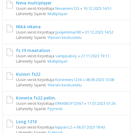
Neva multiplayer
Uusin viesti Kirjoittaja
Nevamies123
«
10.12.2023 14:51
Lähetetty Sijainti:
Multiplayer
Mikä vikana
Uusin viesti Kirjoittaja
Jyväjemmari90
«
01.12.2023 14:52
Lähetetty Sijainti:
Yleinen keskustelu
fs 19 maatalous
Uusin viesti Kirjoittaja
samppaboy
«
27.11.2023 19:11
Lähetetty Sijainti:
Multiplayer
Kuivuri fs22
Uusin viesti Kirjoittaja
Konemies1234
«
08.09.2023 13:08
Lähetetty Sijainti:
Yleinen keskustelu
Koneita fs22 peliin.
Uusin viesti Kirjoittaja
ERKKIBOY12567
«
11.07.2023 01:26
Lähetetty Sijainti:
Pyynnöt
Long 1310
Uusin viesti Kirjoittaja
kippari.LS
«
06.07.2023 18:43
Lähetetty Sijainti:
Traktorit