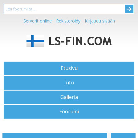
Serverit online
Rekisteröidy
Kirjaudu sisään
Etusivu
Info
Galleria
Foorumi