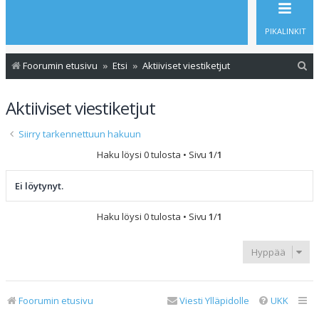
PIKALINKIT
E
Foorumin etusivu
Etsi
Aktiiviset viestiketjut
t
Aktiiviset viestiketjut
s
i
Siirry tarkennettuun hakuun
Haku löysi 0 tulosta • Sivu
1
/
1
Ei löytynyt.
Haku löysi 0 tulosta • Sivu
1
/
1
Hyppää
Foorumin etusivu
Viesti Ylläpidolle
UKK