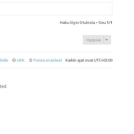
Haku löysi 0 tulosta • Sivu
1
/
1
Hyppää
dolle
UKK
Poista evästeet
Kaikki ajat ovat
UTC+03:00
ted