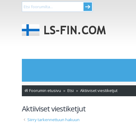
Foorumin etusivu
Etsi
Aktiiviset viestiketjut
Aktiiviset viestiketjut
Siirry tarkennettuun hakuun