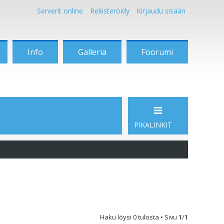
Serverit online
Rekisteröidy
Kirjaudu sisään
Info
Galleria
Foorumi
PIKALINKIT
Haku löysi 0 tulosta • Sivu
1
/
1