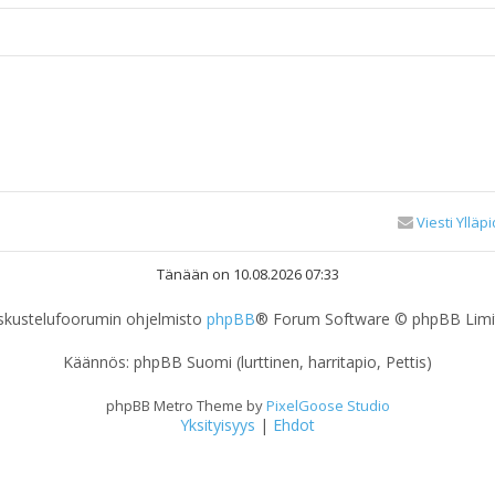
Viesti Ylläpi
Tänään on 10.08.2026 07:33
skustelufoorumin ohjelmisto
phpBB
® Forum Software © phpBB Limi
Käännös: phpBB Suomi (lurttinen, harritapio, Pettis)
phpBB Metro Theme by
PixelGoose Studio
Yksityisyys
|
Ehdot