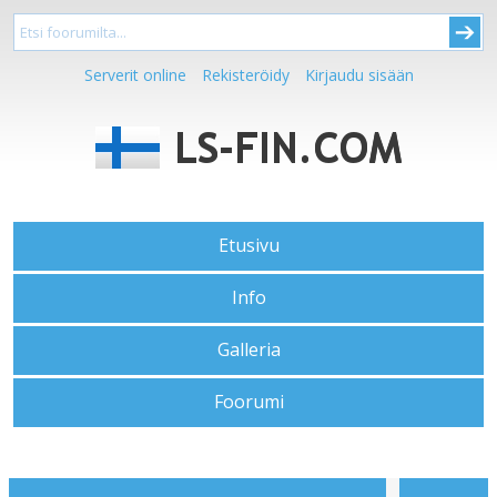
Serverit online
Rekisteröidy
Kirjaudu sisään
Etusivu
Info
Galleria
Foorumi