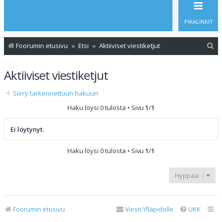
PIKALINKIT
E
Foorumin etusivu
Etsi
Aktiiviset viestiketjut
t
Aktiiviset viestiketjut
s
i
Siirry tarkennettuun hakuun
Haku löysi 0 tulosta • Sivu
1
/
1
Ei löytynyt.
Haku löysi 0 tulosta • Sivu
1
/
1
Hyppää
Foorumin etusivu
Viesti Ylläpidolle
UKK