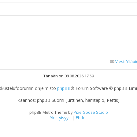
Viesti Ylläpi
Tänään on 08.08.2026 17:59
skustelufoorumin ohjelmisto
phpBB
® Forum Software © phpBB Limi
Käännös: phpBB Suomi (lurttinen, harritapio, Pettis)
phpBB Metro Theme by
PixelGoose Studio
Yksityisyys
|
Ehdot