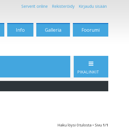
Serverit online
Rekisteröidy
Kirjaudu sisään
Info
Galleria
Foorumi
PIKALINKIT
Haku löysi 0 tulosta • Sivu
1
/
1