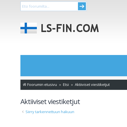
Foorumin etusivu
Etsi
Aktiiviset viestiketjut
Aktiiviset viestiketjut
Siirry tarkennettuun hakuun