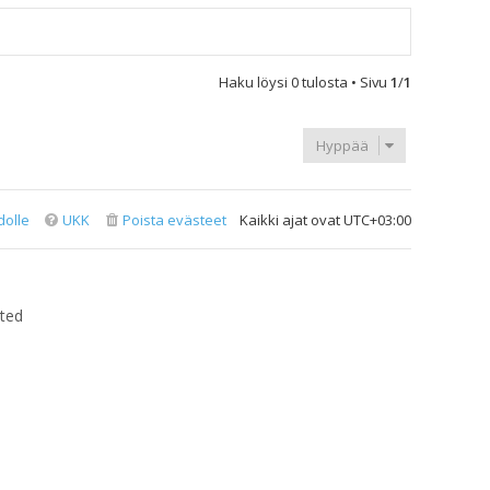
Haku löysi 0 tulosta • Sivu
1
/
1
Hyppää
dolle
UKK
Poista evästeet
Kaikki ajat ovat
UTC+03:00
ted