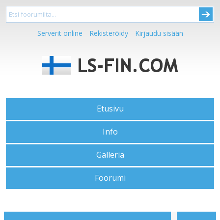
Serverit online
Rekisteröidy
Kirjaudu sisään
Etusivu
Info
Galleria
Foorumi