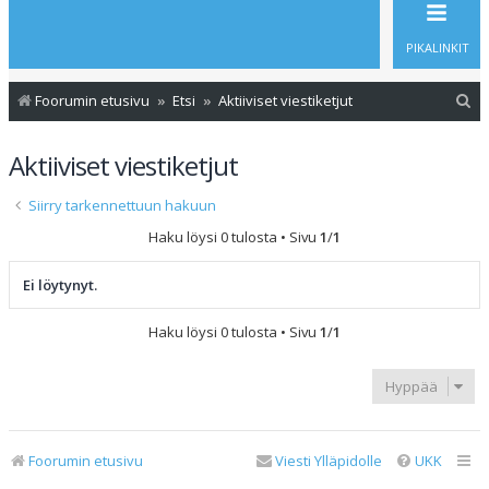
PIKALINKIT
E
Foorumin etusivu
Etsi
Aktiiviset viestiketjut
t
Aktiiviset viestiketjut
s
i
Siirry tarkennettuun hakuun
Haku löysi 0 tulosta • Sivu
1
/
1
Ei löytynyt.
Haku löysi 0 tulosta • Sivu
1
/
1
Hyppää
Foorumin etusivu
Viesti Ylläpidolle
UKK