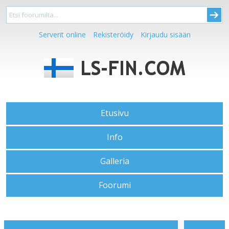
Serverit online
Rekisteröidy
Kirjaudu sisään
Etusivu
Info
Galleria
Foorumi