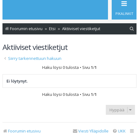
PIKALINKIT
E
Foorumin etusivu
Etsi
Aktiiviset viestiketjut
t
Aktiiviset viestiketjut
s
i
Siirry tarkennettuun hakuun
Haku löysi 0 tulosta • Sivu
1
/
1
Ei löytynyt.
Haku löysi 0 tulosta • Sivu
1
/
1
Hyppää
Foorumin etusivu
Viesti Ylläpidolle
UKK