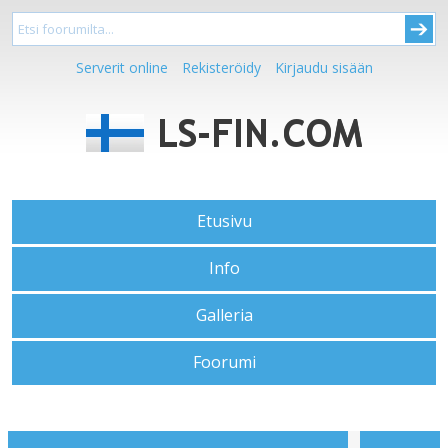
Serverit online
Rekisteröidy
Kirjaudu sisään
Etusivu
Info
Galleria
Foorumi