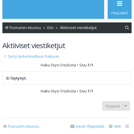
PIKALINKIT
E
Foorumin etusivu
Etsi
Aktiiviset viestiketjut
t
Aktiiviset viestiketjut
s
i
Siirry tarkennettuun hakuun
Haku löysi 0 tulosta • Sivu
1
/
1
Ei löytynyt.
Haku löysi 0 tulosta • Sivu
1
/
1
Hyppää
Foorumin etusivu
Viesti Ylläpidolle
UKK