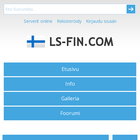
Serverit online
Rekisteröidy
Kirjaudu sisään
Etusivu
Info
Galleria
Foorumi