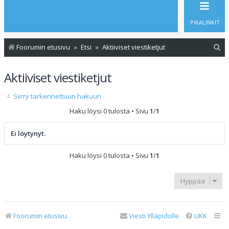
PIKALINKIT
E
Foorumin etusivu
Etsi
Aktiiviset viestiketjut
t
Aktiiviset viestiketjut
s
i
Siirry tarkennettuun hakuun
Haku löysi 0 tulosta • Sivu
1
/
1
Ei löytynyt.
Haku löysi 0 tulosta • Sivu
1
/
1
Hyppää
Foorumin etusivu
Viesti Ylläpidolle
UKK