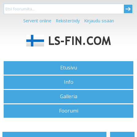
Serverit online
Rekisteröidy
Kirjaudu sisään
Etusivu
Info
Galleria
Foorumi