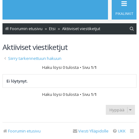
PIKALINKIT
E
Foorumin etusivu
Etsi
Aktiiviset viestiketjut
t
Aktiiviset viestiketjut
s
i
Siirry tarkennettuun hakuun
Haku löysi 0 tulosta • Sivu
1
/
1
Ei löytynyt.
Haku löysi 0 tulosta • Sivu
1
/
1
Hyppää
Foorumin etusivu
Viesti Ylläpidolle
UKK