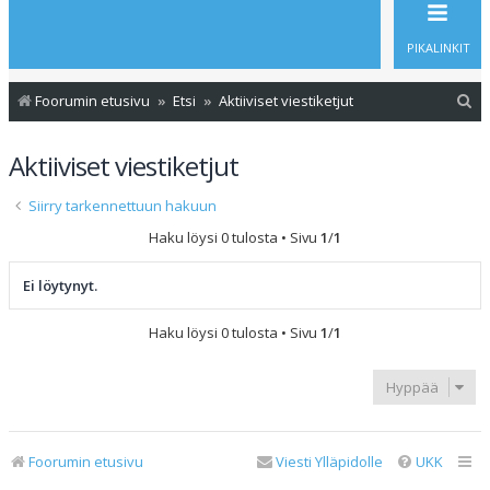
PIKALINKIT
E
Foorumin etusivu
Etsi
Aktiiviset viestiketjut
t
Aktiiviset viestiketjut
s
i
Siirry tarkennettuun hakuun
Haku löysi 0 tulosta • Sivu
1
/
1
Ei löytynyt.
Haku löysi 0 tulosta • Sivu
1
/
1
Hyppää
Foorumin etusivu
Viesti Ylläpidolle
UKK