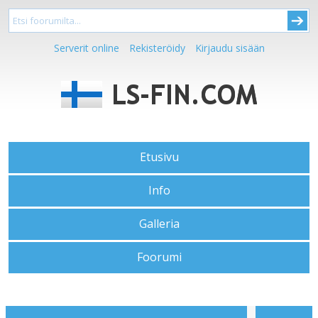
Serverit online
Rekisteröidy
Kirjaudu sisään
Etusivu
Info
Galleria
Foorumi