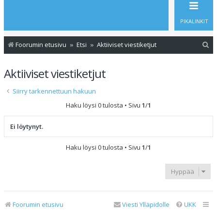
PIKALINKIT
E
Foorumin etusivu
Etsi
Aktiiviset viestiketjut
t
Aktiiviset viestiketjut
s
i
Siirry tarkennettuun hakuun
Haku löysi 0 tulosta • Sivu
1
/
1
Ei löytynyt.
Haku löysi 0 tulosta • Sivu
1
/
1
Hyppää
Foorumin etusivu
Viesti Ylläpidolle
UKK