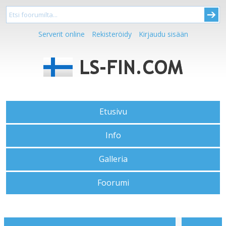
Serverit online
Rekisteröidy
Kirjaudu sisään
Etusivu
Info
Galleria
Foorumi