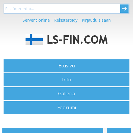
Serverit online
Rekisteröidy
Kirjaudu sisään
Etusivu
Info
Galleria
Foorumi