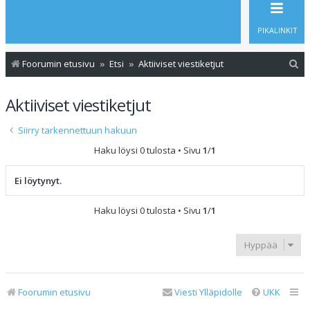
PIKALINKIT
E
Foorumin etusivu
Etsi
Aktiiviset viestiketjut
t
Aktiiviset viestiketjut
s
i
Siirry tarkennettuun hakuun
Haku löysi 0 tulosta • Sivu
1
/
1
Ei löytynyt.
Haku löysi 0 tulosta • Sivu
1
/
1
Hyppää
Foorumin etusivu
Viesti Ylläpidolle
UKK