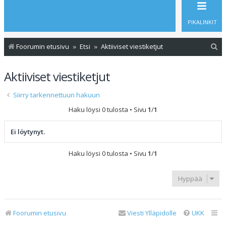
PIKALINKIT
E
Foorumin etusivu
Etsi
Aktiiviset viestiketjut
t
Aktiiviset viestiketjut
s
i
Siirry tarkennettuun hakuun
Haku löysi 0 tulosta • Sivu
1
/
1
Ei löytynyt.
Haku löysi 0 tulosta • Sivu
1
/
1
Hyppää
Foorumin etusivu
Viesti Ylläpidolle
UKK