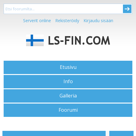
Serverit online
Rekisteröidy
Kirjaudu sisään
Etusivu
Info
Galleria
Foorumi