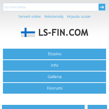
Serverit online
Rekisteröidy
Kirjaudu sisään
Etusivu
Info
Galleria
Foorumi