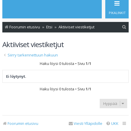
PIKALINKIT
E
Foorumin etusivu
Etsi
Aktiiviset viestiketjut
t
Aktiiviset viestiketjut
s
i
Siirry tarkennettuun hakuun
Haku löysi 0 tulosta • Sivu
1
/
1
Ei löytynyt.
Haku löysi 0 tulosta • Sivu
1
/
1
Hyppää
Foorumin etusivu
Viesti Ylläpidolle
UKK