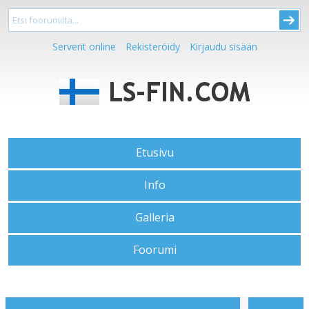
Serverit online
Rekisteröidy
Kirjaudu sisään
Etusivu
Info
Galleria
Foorumi