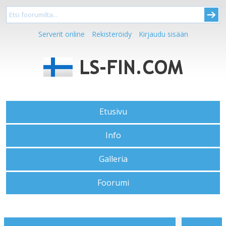
Serverit online
Rekisteröidy
Kirjaudu sisään
Etusivu
Info
Galleria
Foorumi