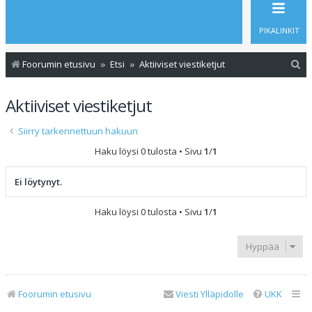
PIKALINKIT
E
Foorumin etusivu
Etsi
Aktiiviset viestiketjut
t
Aktiiviset viestiketjut
s
i
Siirry tarkennettuun hakuun
Haku löysi 0 tulosta • Sivu
1
/
1
Ei löytynyt.
Haku löysi 0 tulosta • Sivu
1
/
1
Hyppää
Foorumin etusivu
Viesti Ylläpidolle
UKK