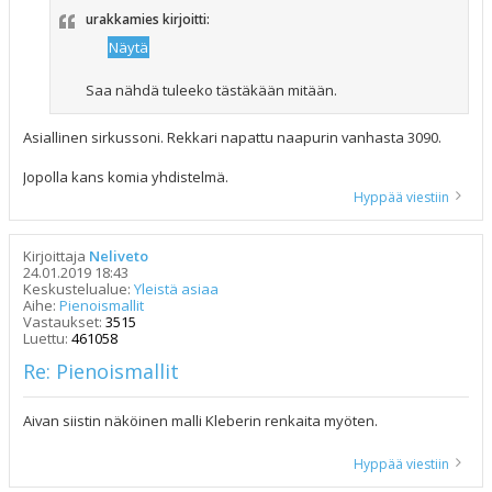
urakkamies kirjoitti:
Saa nähdä tuleeko tästäkään mitään.
Asiallinen sirkussoni. Rekkari napattu naapurin vanhasta 3090.
Jopolla kans komia yhdistelmä.
Hyppää viestiin
Kirjoittaja
Neliveto
24.01.2019 18:43
Keskustelualue:
Yleistä asiaa
Aihe:
Pienoismallit
Vastaukset:
3515
Luettu:
461058
Re: Pienoismallit
Aivan siistin näköinen malli Kleberin renkaita myöten.
Hyppää viestiin