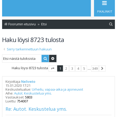
PIKALINKIT
E
Foorumin etusivu
Etsi
t
Haku löysi 8723 tulosta
s
i
Siirry tarkennettuun hakuun
Etsi
Tarkennettu haku
Haku löysi 8723 tulosta
1
2
3
4
5
…
349
Sivu
1
/
349
Seuraava
Kirjoittaja
Neliveto
15.01.2020 17:21
Keskustelualue:
Urheilu, vapaa-aika ja ajoneuvot
Aihe:
Autot. Keskustelua yms.
Vastaukset:
5803
Luettu:
754007
Re: Autot. Keskustelua yms.