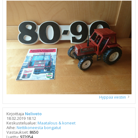
Hyppää viestiin
Kirjoittaja
Neliveto
18.02.2019 18:12
Keskustelualue:
Maatalous & koneet
Aihe:
Nettikoneesta bongatut
Vastaukset:
8650
Luettu:
972054