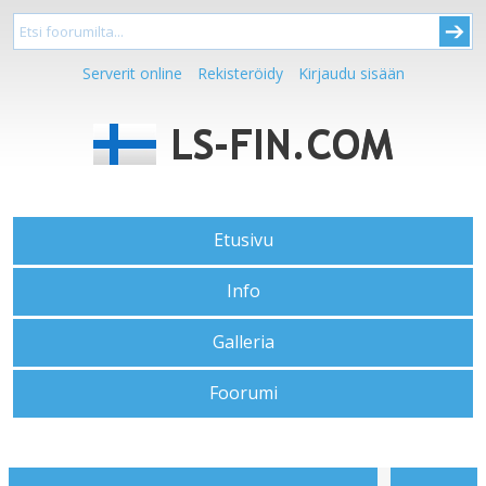
Serverit online
Rekisteröidy
Kirjaudu sisään
Etusivu
Info
Galleria
Foorumi