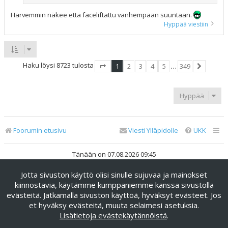
Harvemmin näkee että faceliftattu vanhempaan suuntaan.
Hyppää viestiin
Haku löysi 8723 tulosta
1
2
3
4
5
…
349
Sivu
1
/
349
Seuraava
Hyppää
Foorumin etusivu
Viesti Ylläpidolle
UKK
Tänään on 07.08.2026 09:45
Jotta sivuston käyttö olisi sinulle sujuvaa ja mainokset
Keskustelufoorumin ohjelmisto
phpBB
® Forum Software ©
phpBB Limited
kiinnostavia, käytämme kumppaniemme kanssa sivustolla
evästeitä. Jatkamalla sivuston käyttöä, hyväksyt evästeet. Jos
Käännös: phpBB Suomi (lurttinen, harritapio, Pettis)
et hyväksy evästeitä, muuta selaimesi asetuksia.
phpBB Metro Theme by
PixelGoose Studio
Lisätietoja evästekäytännöistä
.
Yksityisyys
|
Ehdot