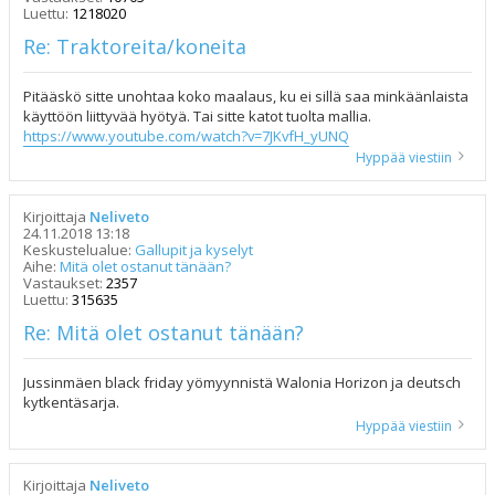
Luettu:
1218020
Re: Traktoreita/koneita
Pitääskö sitte unohtaa koko maalaus, ku ei sillä saa minkäänlaista
käyttöön liittyvää hyötyä. Tai sitte katot tuolta mallia.
https://www.youtube.com/watch?v=7JKvfH_yUNQ
Hyppää viestiin
Kirjoittaja
Neliveto
24.11.2018 13:18
Keskustelualue:
Gallupit ja kyselyt
Aihe:
Mitä olet ostanut tänään?
Vastaukset:
2357
Luettu:
315635
Re: Mitä olet ostanut tänään?
Jussinmäen black friday yömyynnistä Walonia Horizon ja deutsch
kytkentäsarja.
Hyppää viestiin
Kirjoittaja
Neliveto