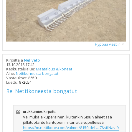
Hyppää viestiin
Kirjoittaja
Neliveto
13.10.2018 17:42
Keskustelualue:
Maatalous & koneet
Aihe:
Nettikoneesta bongatut
Vastaukset:
8650
Luettu:
972054
Re: Nettikoneesta bongatut
urakkamies kirjoitti:
Vai muka alkuperäinen, kuitenkin Sisu Valmetissa
jälkituotanto kantopommi tarrat sivupelleissä.
https://m.nettikone.com/valmet/8150-del ... 7&vifNav=Y