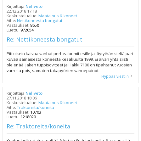
Kirjoittaja
Neliveto
22.12.2018 17:18
Keskustelualue:
Maatalous & koneet
Aihe:
Nettikoneesta bongatut
Vastaukset:
8650
Luettu:
972054
Re: Nettikoneesta bongatut
Piti oikein kaivaa vanhat perhealbumit esille ja löytyihän sieltä pari
kuvaa samaisesta koneesta kesäkuulta 1999. Ei aivan yhtä siisti
ole enää. Jaken tuppisovitteet ja Hakki 7100 on tipahtanut vuosien
varrella pois, samaten takapyörien vannepainot.
Hyppää viestiin
Kirjoittaja
Neliveto
27.11.2018 18:06
Keskustelualue:
Maatalous & koneet
Aihe:
Traktoreita/koneita
Vastaukset:
10703
Luettu:
1218020
Re: Traktoreita/koneita
Kohtuu hullu ajatus teettää A-kirjain 3d-tulostimella. Saa sen sillä