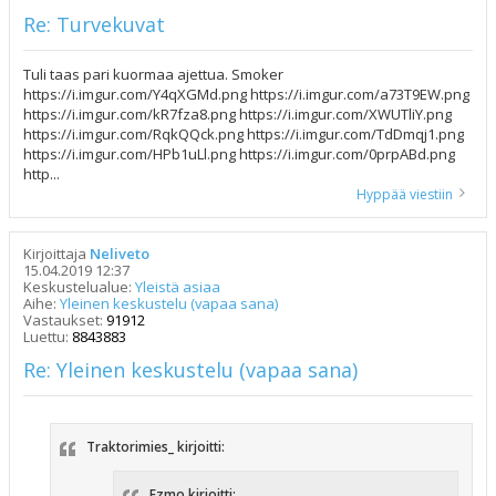
Re: Turvekuvat
Tuli taas pari kuormaa ajettua. Smoker
https://i.imgur.com/Y4qXGMd.png https://i.imgur.com/a73T9EW.png
https://i.imgur.com/kR7fza8.png https://i.imgur.com/XWUTliY.png
https://i.imgur.com/RqkQQck.png https://i.imgur.com/TdDmqj1.png
https://i.imgur.com/HPb1uLl.png https://i.imgur.com/0prpABd.png
http...
Hyppää viestiin
Kirjoittaja
Neliveto
15.04.2019 12:37
Keskustelualue:
Yleistä asiaa
Aihe:
Yleinen keskustelu (vapaa sana)
Vastaukset:
91912
Luettu:
8843883
Re: Yleinen keskustelu (vapaa sana)
Traktorimies_ kirjoitti:
Ezmo kirjoitti: