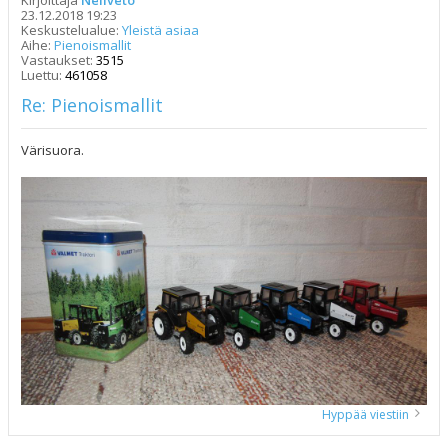
23.12.2018 19:23
Keskustelualue:
Yleistä asiaa
Aihe:
Pienoismallit
Vastaukset:
3515
Luettu:
461058
Re: Pienoismallit
Värisuora.
Hyppää viestiin