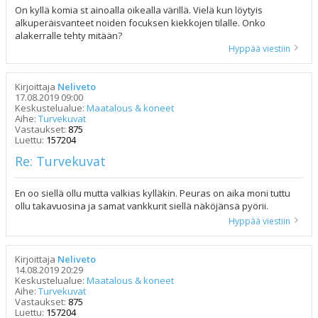
On kyllä komia st ainoalla oikealla värillä. Vielä kun löytyis
alkuperäisvanteet noiden focuksen kiekkojen tilalle. Onko
alakerralle tehty mitään?
Hyppää viestiin
Kirjoittaja
Neliveto
17.08.2019 09:00
Keskustelualue:
Maatalous & koneet
Aihe:
Turvekuvat
Vastaukset:
875
Luettu:
157204
Re: Turvekuvat
En oo siellä ollu mutta valkias kylläkin. Peuras on aika moni tuttu
ollu takavuosina ja samat vankkurit siellä näköjänsä pyörii.
Hyppää viestiin
Kirjoittaja
Neliveto
14.08.2019 20:29
Keskustelualue:
Maatalous & koneet
Aihe:
Turvekuvat
Vastaukset:
875
Luettu:
157204