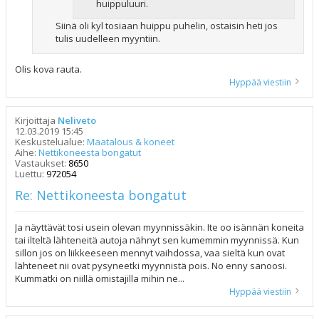
huippuluuri.
Siinä oli kyl tosiaan huippu puhelin, ostaisin heti jos
tulis uudelleen myyntiin.
Olis kova rauta.
Hyppää viestiin
Kirjoittaja
Neliveto
12.03.2019 15:45
Keskustelualue:
Maatalous & koneet
Aihe:
Nettikoneesta bongatut
Vastaukset:
8650
Luettu:
972054
Re: Nettikoneesta bongatut
Ja näyttävät tosi usein olevan myynnissäkin. Ite oo isännän koneita
tai ilteltä lähteneitä autoja nähnyt sen kumemmin myynnissä. Kun
sillon jos on liikkeeseen mennyt vaihdossa, vaa sieltä kun ovat
lähteneet nii ovat pysyneetki myynnistä pois. No enny sanoosi.
Kummatki on niillä omistajilla mihin ne...
Hyppää viestiin