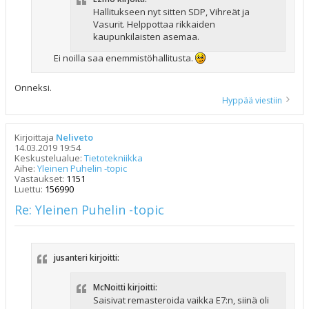
Hallitukseen nyt sitten SDP, Vihreät ja
Vasurit. Helppottaa rikkaiden
kaupunkilaisten asemaa.
Ei noilla saa enemmistöhallitusta.
Onneksi.
Hyppää viestiin
Kirjoittaja
Neliveto
14.03.2019 19:54
Keskustelualue:
Tietotekniikka
Aihe:
Yleinen Puhelin -topic
Vastaukset:
1151
Luettu:
156990
Re: Yleinen Puhelin -topic
jusanteri kirjoitti:
McNoitti kirjoitti:
Saisivat remasteroida vaikka E7:n, siinä oli