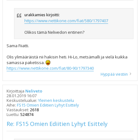
urakkamies kirjoitti:
https://www.nettikone.com/fiat/580/1797407
Olikos tämä Nelivedon entinen?
Sama Fiiatti.
Olis ylimääräistä nii hakisin heti. Hi-Lo, metsämalli ja vielä kuikka
samassa paketissa.
https://www.nettikone.com/fiat/80-90/1797340
Hyppää viestiin
Kirjoittaja
Neliveto
28.01.2019 16:07
Keskustelualue:
Yleinen keskustelu
Aihe:
FS15 Omien Ediitien Lyhyt Esittely
Vastaukset:
2618
Luettu:
524874
Re: FS15 Omien Ediitien Lyhyt Esittely