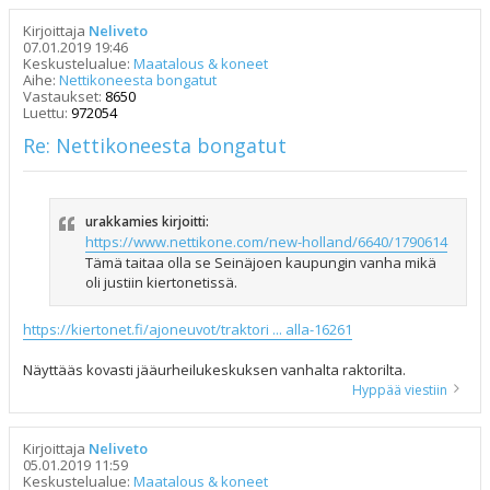
Kirjoittaja
Neliveto
07.01.2019 19:46
Keskustelualue:
Maatalous & koneet
Aihe:
Nettikoneesta bongatut
Vastaukset:
8650
Luettu:
972054
Re: Nettikoneesta bongatut
urakkamies kirjoitti:
https://www.nettikone.com/new-holland/6640/1790614
Tämä taitaa olla se Seinäjoen kaupungin vanha mikä
oli justiin kiertonetissä.
https://kiertonet.fi/ajoneuvot/traktori ... alla-16261
Näyttääs kovasti jääurheilukeskuksen vanhalta raktorilta.
Hyppää viestiin
Kirjoittaja
Neliveto
05.01.2019 11:59
Keskustelualue:
Maatalous & koneet