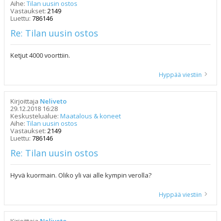
Aihe:
Tilan uusin ostos
Vastaukset:
2149
Luettu:
786146
Re: Tilan uusin ostos
Ketjut 4000 voorttiin.
Hyppää viestiin
Kirjoittaja
Neliveto
29.12.2018 16:28
Keskustelualue:
Maatalous & koneet
Aihe:
Tilan uusin ostos
Vastaukset:
2149
Luettu:
786146
Re: Tilan uusin ostos
Hyvä kuormain. Oliko yli vai alle kympin verolla?
Hyppää viestiin
Kirjoittaja
Neliveto