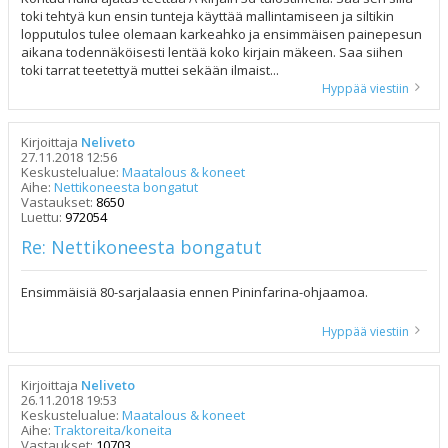
toki tehtyä kun ensin tunteja käyttää mallintamiseen ja siltikin
lopputulos tulee olemaan karkeahko ja ensimmäisen painepesun
aikana todennäköisesti lentää koko kirjain mäkeen. Saa siihen
toki tarrat teetettyä muttei sekään ilmaist...
Hyppää viestiin
Kirjoittaja
Neliveto
27.11.2018 12:56
Keskustelualue:
Maatalous & koneet
Aihe:
Nettikoneesta bongatut
Vastaukset:
8650
Luettu:
972054
Re: Nettikoneesta bongatut
Ensimmäisiä 80-sarjalaasia ennen Pininfarina-ohjaamoa.
Hyppää viestiin
Kirjoittaja
Neliveto
26.11.2018 19:53
Keskustelualue:
Maatalous & koneet
Aihe:
Traktoreita/koneita
Vastaukset:
10703