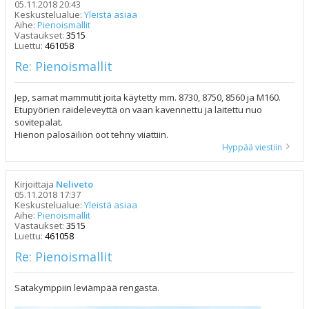
05.11.2018 20:43
Keskustelualue:
Yleistä asiaa
Aihe:
Pienoismallit
Vastaukset:
3515
Luettu:
461058
Re: Pienoismallit
Jep, samat mammutit joita käytetty mm. 8730, 8750, 8560 ja M160.
Etupyörien raideleveyttä on vaan kavennettu ja laitettu nuo
sovitepalat.
Hienon palosäiliön oot tehny viiattiin.
Hyppää viestiin
Kirjoittaja
Neliveto
05.11.2018 17:37
Keskustelualue:
Yleistä asiaa
Aihe:
Pienoismallit
Vastaukset:
3515
Luettu:
461058
Re: Pienoismallit
Satakymppiin leviämpää rengasta.