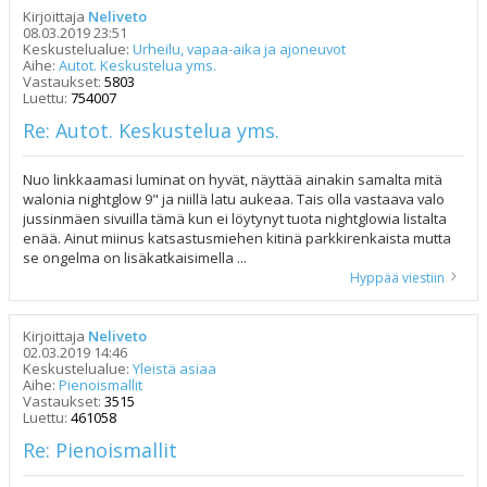
Kirjoittaja
Neliveto
08.03.2019 23:51
Keskustelualue:
Urheilu, vapaa-aika ja ajoneuvot
Aihe:
Autot. Keskustelua yms.
Vastaukset:
5803
Luettu:
754007
Re: Autot. Keskustelua yms.
Nuo linkkaamasi luminat on hyvät, näyttää ainakin samalta mitä
walonia nightglow 9" ja niillä latu aukeaa. Tais olla vastaava valo
jussinmäen sivuilla tämä kun ei löytynyt tuota nightglowia listalta
enää. Ainut miinus katsastusmiehen kitinä parkkirenkaista mutta
se ongelma on lisäkatkaisimella ...
Hyppää viestiin
Kirjoittaja
Neliveto
02.03.2019 14:46
Keskustelualue:
Yleistä asiaa
Aihe:
Pienoismallit
Vastaukset:
3515
Luettu:
461058
Re: Pienoismallit