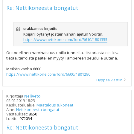
Re: Nettikoneesta bongatut
urakkamies kirjoitti:
Koijari löytänyt jostain vähän ajetun Voortin.
https://www.nettikone.com/ford/5610/1801355
On todellinen harvinaisuus noilla tunneilla. Historiasta olis kiva
tietää, tarroista päätellen myyty Tampereen seudulle uutena.
Meikän vanha 6600.
https://www.nettikone.com/ford/6600/1801290
Hyppää viestiin
Kirjoittaja
Neliveto
02.02.2019 18:23
Keskustelualue:
Maatalous & koneet
Aihe:
Nettikoneesta bongatut
Vastaukset:
8650
Luettu:
972054
Re: Nettikoneesta bongatut