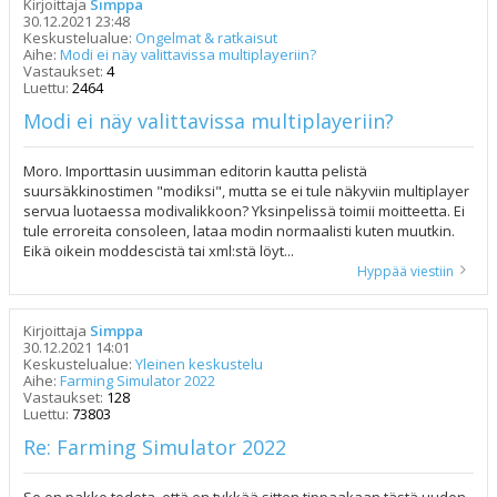
Kirjoittaja
Simppa
30.12.2021 23:48
Keskustelualue:
Ongelmat & ratkaisut
Aihe:
Modi ei näy valittavissa multiplayeriin?
Vastaukset:
4
Luettu:
2464
Modi ei näy valittavissa multiplayeriin?
Moro. Importtasin uusimman editorin kautta pelistä
suursäkkinostimen "modiksi", mutta se ei tule näkyviin multiplayer
servua luotaessa modivalikkoon? Yksinpelissä toimii moitteetta. Ei
tule erroreita consoleen, lataa modin normaalisti kuten muutkin.
Eikä oikein moddescistä tai xml:stä löyt...
Hyppää viestiin
Kirjoittaja
Simppa
30.12.2021 14:01
Keskustelualue:
Yleinen keskustelu
Aihe:
Farming Simulator 2022
Vastaukset:
128
Luettu:
73803
Re: Farming Simulator 2022