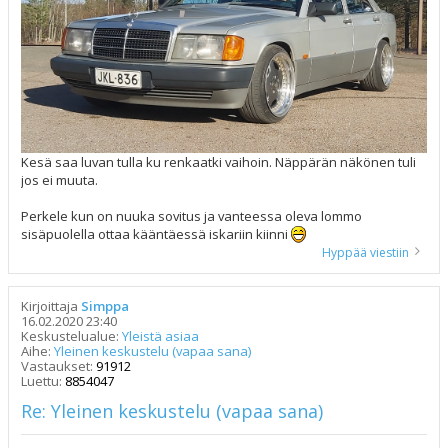
Kesä saa luvan tulla ku renkaatki vaihoin. Näppärän näkönen tuli
jos ei muuta.
Perkele kun on nuuka sovitus ja vanteessa oleva lommo
sisäpuolella ottaa kääntäessä iskariin kiinni
Hyppää viestiin
Kirjoittaja
Simppa
16.02.2020 23:40
Keskustelualue:
Yleistä asiaa
Aihe:
Yleinen keskustelu (vapaa sana)
Vastaukset:
91912
Luettu:
8854047
Re: Yleinen keskustelu (vapaa sana)