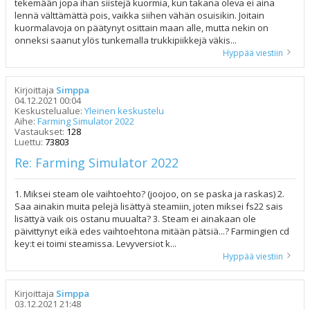
tekemään jopa ihan siistejä kuormia, kun takana oleva ei aina
lennä välttämättä pois, vaikka siihen vähän osuisikin. Joitain
kuormalavoja on päätynyt osittain maan alle, mutta nekin on
onneksi saanut ylös tunkemalla trukkipiikkejä väkis...
Hyppää viestiin
Kirjoittaja
Simppa
04.12.2021 00:04
Keskustelualue:
Yleinen keskustelu
Aihe:
Farming Simulator 2022
Vastaukset:
128
Luettu:
73803
Re: Farming Simulator 2022
1. Miksei steam ole vaihtoehto? (joojoo, on se paska ja raskas) 2.
Saa ainakin muita pelejä lisättyä steamiin, joten miksei fs22 sais
lisättyä vaik ois ostanu muualta? 3. Steam ei ainakaan ole
päivittynyt eikä edes vaihtoehtona mitään pätsiä...? Farmingien cd
key:t ei toimi steamissa. Levyversiot k...
Hyppää viestiin
Kirjoittaja
Simppa
03.12.2021 21:48