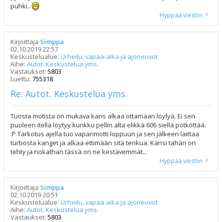
puhki..
Hyppää viestiin
Kirjoittaja
Simppa
02.10.2019 22:57
Keskustelualue:
Urheilu, vapaa-aika ja ajoneuvot
Aihe:
Autot. Keskustelua yms.
Vastaukset:
5803
Luettu:
755318
Re: Autot. Keskustelua yms.
Tuosta motista on mukava kans alkaa ottamaan löylyä. Ei sen
puoleen itellä löytyy kunkku pellin alta elikkä 606 siellä pötköttää.
:P Tarkotus ajella tuo vaparimotti loppuun ja sen jälkeen laittaa
turbosta kanget ja alkaa ettimään sitä tenkua. Kansi tähän on
tehty ja nokathan tässä on ne kestävemmät...
Hyppää viestiin
Kirjoittaja
Simppa
02.10.2019 20:51
Keskustelualue:
Urheilu, vapaa-aika ja ajoneuvot
Aihe:
Autot. Keskustelua yms.
Vastaukset:
5803