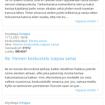
Se on pakko todeta, että en tykkää sitten tippaakaan tästä uuden
version eläinpuolesta. Tarkentavana esimerkkinä olen jo kaksi
kertaa käyttänyt pelin oman sikalan sekä yhden modi navetan
kanssa lähes 15min etsiessä veden juotto trikkeriä ja vasta sitten
hoksannut katsoa eläin sivulta, että niin ku ...
Hyppää viestiin
Kirjoittaja
Simppa
17.12.2021 18:38
Keskustelualue:
Yleistä asiaa
Aihe:
Yleinen keskustelu (vapaa sana)
Vastaukset:
91912
Luettu:
8854047
Re: Yleinen keskustelu (vapaa sana)
Ite en tuosta discordista tykkää, kaikki oleellinen hukkuu jotenki
sinne viestien virtaan, ellei joka päivä käy monta kertaa
katsastamassa kaiken. Vois olla toimiva jos modeille ois oma
selkee osastonsa, keskustelulle omansa, jne. Joo, samaa mieltä.
Kyllä se tämmönen perinteinen foorumi vaan on par...
Hyppää viestiin
Kirjoittaja
Simppa