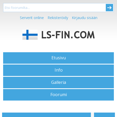
Serverit online
Rekisteröidy
Kirjaudu sisään
Etusivu
Info
Galleria
Foorumi