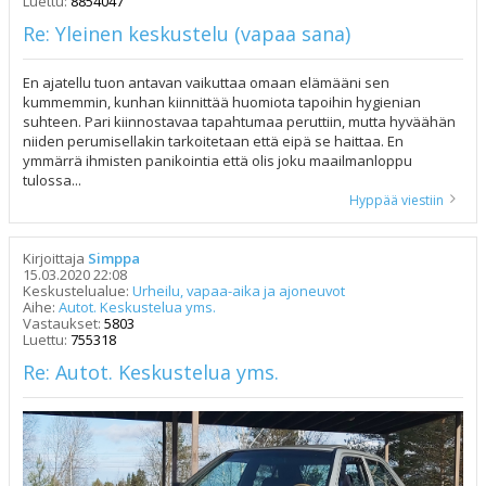
Luettu:
8854047
Re: Yleinen keskustelu (vapaa sana)
En ajatellu tuon antavan vaikuttaa omaan elämääni sen
kummemmin, kunhan kiinnittää huomiota tapoihin hygienian
suhteen. Pari kiinnostavaa tapahtumaa peruttiin, mutta hyväähän
niiden perumisellakin tarkoitetaan että eipä se haittaa. En
ymmärrä ihmisten panikointia että olis joku maailmanloppu
tulossa...
Hyppää viestiin
Kirjoittaja
Simppa
15.03.2020 22:08
Keskustelualue:
Urheilu, vapaa-aika ja ajoneuvot
Aihe:
Autot. Keskustelua yms.
Vastaukset:
5803
Luettu:
755318
Re: Autot. Keskustelua yms.