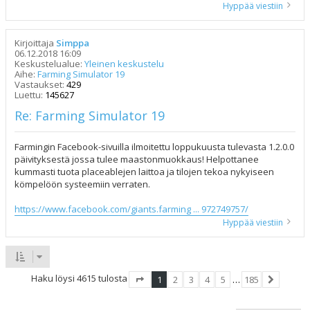
Hyppää viestiin
Kirjoittaja
Simppa
06.12.2018 16:09
Keskustelualue:
Yleinen keskustelu
Aihe:
Farming Simulator 19
Vastaukset:
429
Luettu:
145627
Re: Farming Simulator 19
Farmingin Facebook-sivuilla ilmoitettu loppukuusta tulevasta 1.2.0.0
päivityksestä jossa tulee maastonmuokkaus! Helpottanee
kummasti tuota placeablejen laittoa ja tilojen tekoa nykyiseen
kömpelöön systeemiin verraten.
https://www.facebook.com/giants.farming ... 972749757/
Hyppää viestiin
Haku löysi 4615 tulosta
1
2
3
4
5
…
185
Sivu
1
/
185
Seuraava