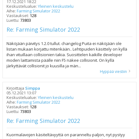
17.12.2021 18:22
Keskustelualue:
Yleinen keskustelu
Aihe:
Farming Simulator 2022
Vastaukset:
128
Luettu:
73803
Re: Farming Simulator 2022
Näköjään päivitys 1.2.0 tullut. changelog Puita ei näköjään ole
listan mukaan korjattu mitenkään.. Lehtipuiden käsittely on kyllä
ihan vituillaan collisionien takia. Suosittelen kaikille developer
moden laittamista päälle niin F5 näkee collisionit. On kyllä
järkyttävät collisionit jo kuusilla ja män...
Hyppää viestiin
Kirjoittaja
Simppa
05.12.2021 13:07
Keskustelualue:
Yleinen keskustelu
Aihe:
Farming Simulator 2022
Vastaukset:
128
Luettu:
73803
Re: Farming Simulator 2022
Kuormalavojen käsiteltävyyttä on paranneltu paljon, nyt pystyy