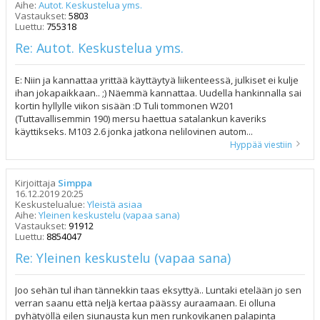
Aihe:
Autot. Keskustelua yms.
Vastaukset:
5803
Luettu:
755318
Re: Autot. Keskustelua yms.
E: Niin ja kannattaa yrittää käyttäytyä liikenteessä, julkiset ei kulje
ihan jokapaikkaan.. ;) Näemmä kannattaa. Uudella hankinnalla sai
kortin hyllylle viikon sisään :D Tuli tommonen W201
(Tuttavallisemmin 190) mersu haettua satalankun kaveriks
käyttikseks. M103 2.6 jonka jatkona nelilovinen autom...
Hyppää viestiin
Kirjoittaja
Simppa
16.12.2019 20:25
Keskustelualue:
Yleistä asiaa
Aihe:
Yleinen keskustelu (vapaa sana)
Vastaukset:
91912
Luettu:
8854047
Re: Yleinen keskustelu (vapaa sana)
Joo sehän tul ihan tännekkin taas eksyttyä.. Luntaki etelään jo sen
verran saanu että neljä kertaa päässy auraamaan. Ei olluna
pyhätyöllä eilen siunausta kun men runkovikanen palapinta