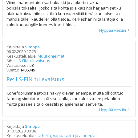
Viime maanantaina sai hakiakki jo ajokortin takaasi
poliisilaitokselta.. Josko sitä kohta jo alkais noi harjaamiset ku
alakaa kuivaa niin olis töitä kun vaan viittii tehä, kun talvesta ei
mahda tälle "kaudelle" olla tietoa.. Kerkeshän niitä lähtöjä olla
kaks kaupungille kunnes kortti läks ...
Hyppää viestiin
Kirjoittaja
Simppa
06.02.2020 17:25
Keskustelualue:
Muut ohjelmat
Aihe:
LS-FIN tulevaisuus
Vastaukset:
53
Luettu:
1406349
Re: LS-FIN tulevaisuus
Konefoorumina jatkoa näkyy olevan enempä, mutta olkoot tuo
farming simulator siinä sivusijalla, ajankuluks tulee pelaaltua
mutta pääsee sitä oikeestiki jo ajelemaan senverta.
Hyppää viestiin
Kirjoittaja
Simppa
01.01.2020 00:38
Keskustelualue:
Urheilu, vapaa-aika ja ajoneuvot