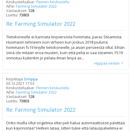
Keskustelualue:
Yleinen keskustelu
Aihe:
Farming Simulator 2022
Vastaukset:
128
Luettu:
73803
Re: Farming Simulator 2022
TIetokoneelle ei kannata levyversiota hommata, paras Steamista.
Huomasin tehneeni ison virheen kun joskus 2018 jouluna
hommasin fs19 levylle tietokoneelle, ja aivan perseestä ollut. Eihän
siinä ole mitään eroa muuten, kuin että peliä ei saa steamiin. FS19
onnistuu kuitenkin jo pelata ilman levyä as...
Hyppää viestiin
Kirjoittaja
Simppa
03.12.2021 17:53
Keskustelualue:
Yleinen keskustelu
Aihe:
Farming Simulator 2022
Vastaukset:
128
Luettu:
73803
Re: Farming Simulator 2022
Onko muilla ollut ongelmia ettei peli halua automaattisesti päivittää
kun käynnistää? Hetken lataa, sitten tulee että latauspalvelimia ei