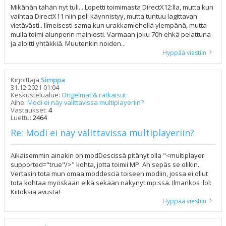
Mikähän tähän nyt tuli... Lopetti toimimasta DirectX12:lla, mutta kun
vaihtaa DirectX11 niin peli käynnistyy, mutta tuntuu lagittavan
vietävästi.. Ilmeisesti sama kun urakkamiehellä ylempänä, mutta
mulla toimi alunperin mainiosti. Varmaan joku 70h ehkä pelattuna
ja aloitti yhtäkkiä. Muutenkin noiden...
Hyppää viestiin
Kirjoittaja
Simppa
31.12.2021 01:04
Keskustelualue:
Ongelmat & ratkaisut
Aihe:
Modi ei näy valittavissa multiplayeriin?
Vastaukset:
4
Luettu:
2464
Re: Modi ei näy valittavissa multiplayeriin?
Aikaisemmin ainakin on modDescissä pitänyt olla "<multiplayer
supported="true"/>" kohta, jotta toimii MP. Ah sepäs se olikin..
Vertasin tota mun omaa moddesciä toiseen modiin, jossa ei ollut
tota kohtaa myöskään eikä sekään näkynyt mp:ssä. Ilmankos :lol:
Kiitoksia avusta!
Hyppää viestiin