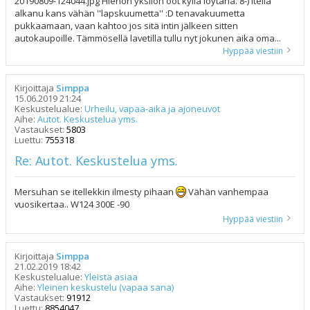
20190809-124044.jpg Hienon yksilön oot kyllä löytänä. 8-) Itellä
alkanu kans vähän ''lapskuumetta'' :D tenavakuumetta
pukkaamaan, vaan kahtoo jos sitä intin jälkeen sitten
autokaupoille. Tämmösellä lavetilla tullu nyt jokunen aika oma...
Hyppää viestiin
Kirjoittaja
Simppa
15.06.2019 21:24
Keskustelualue:
Urheilu, vapaa-aika ja ajoneuvot
Aihe:
Autot. Keskustelua yms.
Vastaukset:
5803
Luettu:
755318
Re: Autot. Keskustelua yms.
Mersuhan se itellekkin ilmesty pihaan
Vähän vanhempaa
vuosikertaa.. W124 300E -90
Hyppää viestiin
Kirjoittaja
Simppa
21.02.2019 18:42
Keskustelualue:
Yleistä asiaa
Aihe:
Yleinen keskustelu (vapaa sana)
Vastaukset:
91912
Luettu:
8854047