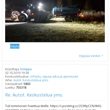
Hyppää viestiin
Kirjoittaja
Simppa
02.10.2019 19:38
Keskustelualue:
Urheilu, vapaa-aika ja ajoneuvot
Aihe:
Autot. Keskustelua yms.
Vastaukset:
5803
Luettu:
755318
Re: Autot. Keskustelua yms.
Tuli tommonen haettua ittelle. https://i.postimg.cc/2S99yCCN/IMG-