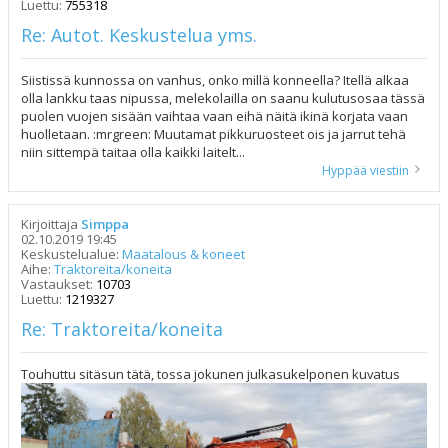
Luettu:
755318
Re: Autot. Keskustelua yms.
Siistissä kunnossa on vanhus, onko millä konneella? Itellä alkaa
olla lankku taas nipussa, melekolailla on saanu kulutusosaa tässä
puolen vuojen sisään vaihtaa vaan eihä näitä ikinä korjata vaan
huolletaan. :mrgreen: Muutamat pikkuruosteet ois ja jarrut tehä
niin sittempä taitaa olla kaikki laitelt...
Hyppää viestiin
Kirjoittaja
Simppa
02.10.2019 19:45
Keskustelualue:
Maatalous & koneet
Aihe:
Traktoreita/koneita
Vastaukset:
10703
Luettu:
1219327
Re: Traktoreita/koneita
Touhuttu sitäsun tätä, tossa jokunen julkasukelponen kuvatus