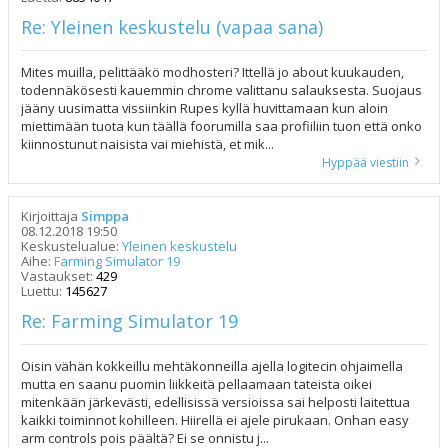
Re: Yleinen keskustelu (vapaa sana)
Mites muilla, pelittääkö modhosteri? Ittellä jo about kuukauden,
todennäkösesti kauemmin chrome valittanu salauksesta. Suojaus
jääny uusimatta vissiinkin Rupes kyllä huvittamaan kun aloin
miettimään tuota kun täällä foorumilla saa profiiliin tuon että onko
kiinnostunut naisista vai miehistä, et mik...
Hyppää viestiin
Kirjoittaja
Simppa
08.12.2018 19:50
Keskustelualue:
Yleinen keskustelu
Aihe:
Farming Simulator 19
Vastaukset:
429
Luettu:
145627
Re: Farming Simulator 19
Oisin vähän kokkeillu mehtäkonneilla ajella logitecin ohjaimella
mutta en saanu puomin liikkeitä pellaamaan tateista oikei
mitenkään järkevästi, edellisissä versioissa sai helposti laitettua
kaikki toiminnot kohilleen. Hiirellä ei ajele pirukaan. Onhan easy
arm controls pois päältä? Ei se onnistu j...