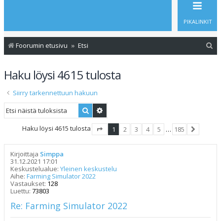
PIKALINKIT
E
Foorumin etusivu
Etsi
t
Haku löysi 4615 tulosta
s
i
Siirry tarkennettuun hakuun
Etsi
Tarkennettu haku
Haku löysi 4615 tulosta
1
2
3
4
5
…
185
Sivu
1
/
185
Seuraava
Kirjoittaja
Simppa
31.12.2021 17:01
Keskustelualue:
Yleinen keskustelu
Aihe:
Farming Simulator 2022
Vastaukset:
128
Luettu:
73803
Re: Farming Simulator 2022