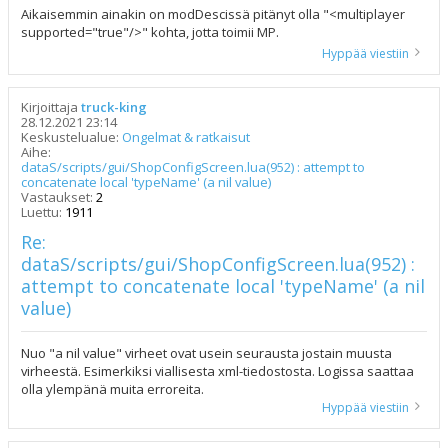
Aikaisemmin ainakin on modDescissä pitänyt olla "<multiplayer
supported="true"/>" kohta, jotta toimii MP.
Hyppää viestiin
Kirjoittaja
truck-king
28.12.2021 23:14
Keskustelualue:
Ongelmat & ratkaisut
Aihe:
dataS/scripts/gui/ShopConfigScreen.lua(952) : attempt to
concatenate local 'typeName' (a nil value)
Vastaukset:
2
Luettu:
1911
Re:
dataS/scripts/gui/ShopConfigScreen.lua(952) :
attempt to concatenate local 'typeName' (a nil
value)
Nuo "a nil value" virheet ovat usein seurausta jostain muusta
virheestä. Esimerkiksi viallisesta xml-tiedostosta. Logissa saattaa
olla ylempänä muita erroreita.
Hyppää viestiin