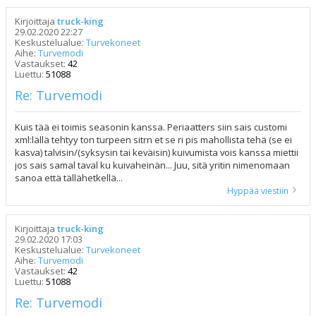
Kirjoittaja
truck-king
29.02.2020 22:27
Keskustelualue:
Turvekoneet
Aihe:
Turvemodi
Vastaukset:
42
Luettu:
51088
Re: Turvemodi
Kuis tää ei toimis seasonin kanssa. Periaatters siin sais customi
xml:lällä tehtyy ton turpeen sitrn et se ri pis mahollista tehä (se ei
kasva) talvisin/(syksysin tai keväisin) kuivumista vois kanssa miettii
jos sais samal taval ku kuivaheinän... Juu, sitä yritin nimenomaan
sanoa että tällähetkellä...
Hyppää viestiin
Kirjoittaja
truck-king
29.02.2020 17:03
Keskustelualue:
Turvekoneet
Aihe:
Turvemodi
Vastaukset:
42
Luettu:
51088
Re: Turvemodi