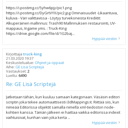
https://i.postimg.cc/5yhw6pjy/pic1.png
https://i.postimg.cc/DyGrtVYX/pic2.jpg Ominaisuudet -Likaantuva,
kuluva - Väri valittavissa - Löytyy turvekoneista Krediitit:
Alkuperäinen mallinnus: Trash90 Mallinnuksen restaurointi, UV-
mappaus, Ingame yms. : Truck-King
https://drive.google.com/file/d/1G2baj...
Hyppää viestiin
Kirjoittaja
truck-king
21.03.2020 19:37
Keskustelualue:
Ohjeet ja oppaat
Aihe:
GE Lisä Scriptejä
Vastaukset:
2
Luettu:
6490
Re: GE Lisä Scriptejä
Jatketaan tähän, kun kuuluu samaan kategoriaan. Väsäsin editori
scriptin joka tekee automaattisesti i3dMappings:it. Riittää siis, kun
nimeää Editorissa objektit samalla nimellä xml-tiedoston node-
kohtien kanssa. Tämän jälkeen ei haittaa vaikka editorissa indexit
vaihtuisivat, kunhan vain joka kerta ...
Hyppää viestiin