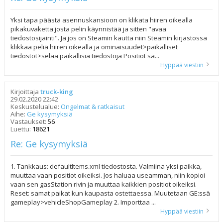
Yksi tapa päästä asennuskansioon on klikata hiiren oikealla
pikakuvaketta josta pelin käynnistää ja sitten "avaa
tiedostosijainti". Ja jos on Steamin kautta niin Steamin kirjastossa
klikkaa peliä hiiren oikealla ja ominaisuudet>paikalliset
tiedostot>selaa paikallisia tiedostoja Positiot sa...
Hyppää viestiin
Kirjoittaja
truck-king
29.02.2020 22:42
Keskustelualue:
Ongelmat & ratkaisut
Aihe:
Ge kysymyksiä
Vastaukset:
56
Luettu:
18621
Re: Ge kysymyksiä
1. Tankkaus: defaultItems.xml tiedostosta. Valmiina yksi paikka,
muuttaa vaan positiot oikeiksi. Jos haluaa useamman, niin kopioi
vaan sen gasStation rivin ja muuttaa kaikkien positiot oikeiksi.
Reset: samat paikat kun kaupasta ostettaessa. Muutetaan GE:ssä
gameplay>vehicleShopGameplay 2. Importtaa ...
Hyppää viestiin