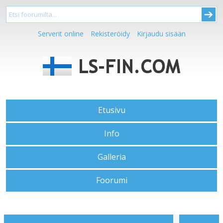
Serverit online
Rekisteröidy
Kirjaudu sisään
Etusivu
Info
Galleria
Foorumi