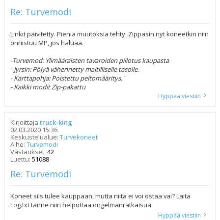
Re: Turvemodi
Linkit päivitetty. Pieniä muutoksia tehty. Zippasin nyt koneetkin niin
onnistuu MP, jos haluaa.
-Turvemod: Ylimääräisten tavaroiden piilotus kaupasta
- Jyrsin: Pölyä vähennetty maltilliselle tasolle.
- Karttapohja: Poistettu peltomääritys.¨
- Kaikki modit Zip-pakattu
Hyppää viestiin
Kirjoittaja
truck-king
02.03.2020 15:36
Keskustelualue:
Turvekoneet
Aihe:
Turvemodi
Vastaukset:
42
Luettu:
51088
Re: Turvemodi
Koneet siis tulee kauppaan, mutta niitä ei voi ostaa vai? Laita
Log.txt tänne niin helpottaa ongelmanratkaisua.
Hyppää viestiin