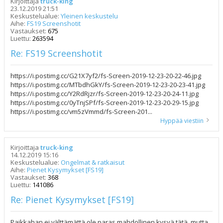
Kirjoittaja
truck-king
23.12.2019 21:51
Keskustelualue:
Yleinen keskustelu
Aihe:
FS19 Screenshotit
Vastaukset:
675
Luettu:
263594
Re: FS19 Screenshotit
https://i.postimg.cc/G21X7yf2/fs-Screen-2019-12-23-20-22-46.jpg
https://i.postimg.cc/MTbdhGkY/fs-Screen-2019-12-23-20-23-41.jpg
https://i.postimg.cc/Y2RdRjzr/fs-Screen-2019-12-23-20-24-11.jpg
https://i.postimg.cc/0yTnjSPf/fs-Screen-2019-12-23-20-29-15.jpg
https://i.postimg.cc/vm5zVmmd/fs-Screen-201...
Hyppää viestiin
Kirjoittaja
truck-king
14.12.2019 15:16
Keskustelualue:
Ongelmat & ratkaisut
Aihe:
Pienet Kysymykset [FS19]
Vastaukset:
368
Luettu:
141086
Re: Pienet Kysymykset [FS19]
Paikkahan ei välttämättä ole paras mahdollinen kysyä tätä, mutta