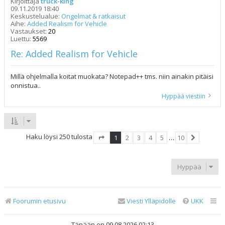
Kirjoittaja
truck-king
09.11.2019 18:40
Keskustelualue:
Ongelmat & ratkaisut
Aihe:
Added Realism for Vehicle
Vastaukset:
20
Luettu:
5569
Re: Added Realism for Vehicle
Millä ohjelmalla koitat muokata? Notepad++ tms. niin ainakin pitäisi
onnistua..
Hyppää viestiin
Haku löysi 250 tulosta
1
2
3
4
5
…
10
Sivu
1
/
10
Seuraava
Hyppää
Foorumin etusivu
Viesti Ylläpidolle
UKK
Tänään on 09.08.2026 02:13