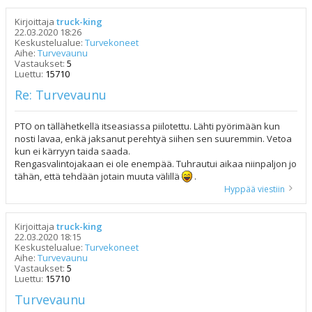
Kirjoittaja
truck-king
22.03.2020 18:26
Keskustelualue:
Turvekoneet
Aihe:
Turvevaunu
Vastaukset:
5
Luettu:
15710
Re: Turvevaunu
PTO on tällähetkellä itseasiassa piilotettu. Lähti pyörimään kun
nosti lavaa, enkä jaksanut perehtyä siihen sen suuremmin. Vetoa
kun ei kärryyn taida saada.
Rengasvalintojakaan ei ole enempää. Tuhrautui aikaa niinpaljon jo
tähän, että tehdään jotain muuta välillä
.
Hyppää viestiin
Kirjoittaja
truck-king
22.03.2020 18:15
Keskustelualue:
Turvekoneet
Aihe:
Turvevaunu
Vastaukset:
5
Luettu:
15710
Turvevaunu