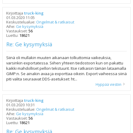
Kirjoittaja
truck-king
01.03.2020 11:05
Keskustelualue:
Ongelmat & ratkaisut
Aihe:
Ge kysymyksiä
Vastaukset:
56
Luettu:
18621
Re: Ge kysymyksiä
Siinä oli mullakin muuten aikanaan tolkuttomia vaikeuksia,
varsinkin exportatessa. Siihen yhteen tiedostoon kun on pakattu
kaikki mahdolliset pellon tekstuurit. Itse ratkaisin tämän lataamalla
GIMP:n. Se ainakin avaa ja exporttaa oikein. Export vaiheessa siinä
piti valita seuraavat DDS-asetukset: ht...
Hyppää viestiin
Kirjoittaja
truck-king
01.03.2020 10:31
Keskustelualue:
Ongelmat & ratkaisut
Aihe:
Ge kysymyksiä
Vastaukset:
56
Luettu:
18621
Re: Ge kysymyksiä