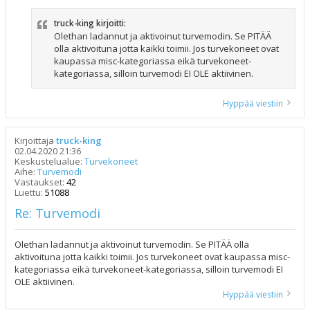
truck-king kirjoitti:
Olethan ladannut ja aktivoinut turvemodin. Se PITÄÄ
olla aktivoituna jotta kaikki toimii. Jos turvekoneet ovat
kaupassa misc-kategoriassa eikä turvekoneet-
kategoriassa, silloin turvemodi EI OLE aktiivinen.
Hyppää viestiin
Kirjoittaja
truck-king
02.04.2020 21:36
Keskustelualue:
Turvekoneet
Aihe:
Turvemodi
Vastaukset:
42
Luettu:
51088
Re: Turvemodi
Olethan ladannut ja aktivoinut turvemodin. Se PITÄÄ olla
aktivoituna jotta kaikki toimii. Jos turvekoneet ovat kaupassa misc-
kategoriassa eikä turvekoneet-kategoriassa, silloin turvemodi EI
OLE aktiivinen.
Hyppää viestiin