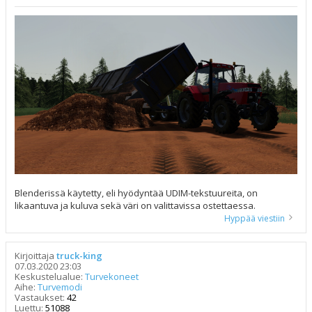
Blenderissä käytetty, eli hyödyntää UDIM-tekstuureita, on
likaantuva ja kuluva sekä väri on valittavissa ostettaessa.
Hyppää viestiin
Kirjoittaja
truck-king
07.03.2020 23:03
Keskustelualue:
Turvekoneet
Aihe:
Turvemodi
Vastaukset:
42
Luettu:
51088