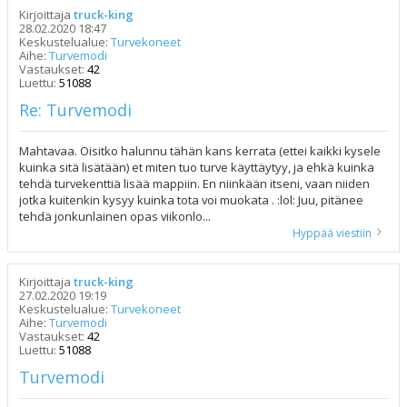
Kirjoittaja
truck-king
28.02.2020 18:47
Keskustelualue:
Turvekoneet
Aihe:
Turvemodi
Vastaukset:
42
Luettu:
51088
Re: Turvemodi
Mahtavaa. Oisitko halunnu tähän kans kerrata (ettei kaikki kysele
kuinka sitä lisätään) et miten tuo turve käyttäytyy, ja ehkä kuinka
tehdä turvekenttiä lisää mappiin. En niinkään itseni, vaan niiden
jotka kuitenkin kysyy kuinka tota voi muokata . :lol: Juu, pitänee
tehdä jonkunlainen opas viikonlo...
Hyppää viestiin
Kirjoittaja
truck-king
27.02.2020 19:19
Keskustelualue:
Turvekoneet
Aihe:
Turvemodi
Vastaukset:
42
Luettu:
51088
Turvemodi