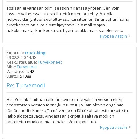
Tosiaan ei varmaan toimi seasonin kanssa yhteen. Sen voin
jossain vaiheessa tutkiskella, että miten on tehty. Voi olla
helpostikkin yhteensovitettavissa, tai sitten ei.. Sinänsähän nämä
turvekoneet on aika aloittelijaystävällisiä mallintajan
näkökulmasta, kun koostuvat hyvin laatikkomaisista element...
Hyppää viestiin
Kirjoittaja
truck-king
29.02.2020 14:18
Keskustelualue:
Turvekoneet
Aihe:
Turvemodi
Vastaukset:
42
Luettu:
51088
Re: Turvemodi
Hei! Voisinko laittaa näille uusavuttomille valmiin version eli zip
tiedostoisen version tänne,kun tuntuu joillain olevan ongelmia
tämän modin kanssa Tämä versio on lähtökohtaisesti tarkoitettu
jatkojalostettavaksi. Ainoastaan skriptit sisältävä modi on
tarkoitettu muokkaamattomaksi. Voin uppia tuo...
Hyppää viestiin