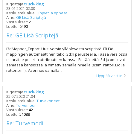
Kirjoittaja
truck-king
23.01.2021 02:00
Keskustelualue:
Ohjeet ja oppaat
Aihe:
GE Lisä Scriptejä
Vastaukset:
2
Luettu:
6490
Re: GE Lisä Scriptejä
i3dMapper_Export: Uusi versio ylläolevasta scriptistä. Eli i3d-
mappingien automaattinen teko i3d:n perusteella. Tässä versiossa
ei tarvitse pelleillä attribuuttien kanssa. Riittää, että i3d ja xml ovat
samassa kansiossa ja nimetty samalla nimellä (esim. rattori.i3d ja
rattori.xml) . Asennus samalla...
Hyppää viestiin
Kirjoittaja
truck-king
25.07.2020 21:04
Keskustelualue:
Turvekoneet
Aihe:
Turvemodi
Vastaukset:
42
Luettu:
51088
Re: Turvemodi