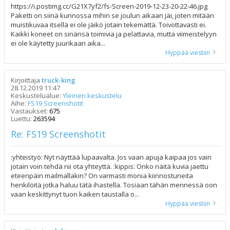
https://i.postimg.cc/G21X7yf2/fs-Screen-2019-12-23-20-22-46.jpg
Paketti on siinä kunnossa mihin se joulun aikaan jäi, joten mitään
muistikuvaa itsellä ei ole jäikö jotain tekemättä. Toivottavasti ei.
Kaikki koneet on sinänsä toimivia ja pelattavia, mutta viimeistelyyn
ei ole käytetty juurikaan aika...
Hyppää viestiin
Kirjoittaja
truck-king
28.12.2019 11:47
Keskustelualue:
Yleinen keskustelu
Aihe:
FS19 Screenshotit
Vastaukset:
675
Luettu:
263594
Re: FS19 Screenshotit
:yhteistyö: Nyt näyttää lupaavalta. Jos vaan apuja kaipaa jos vain
jotain voin tehdä nii ota yhteyttä. :kippis: Onko näitä kuvia jaettu
eteenpäin mailmallakin? On varmasti monia kiinnostuneita
henkilöitä jotka haluu tätä ihastella. Tosiaan tähän mennessä oon
vaan keskittynyt tuon kaiken taustalla o...
Hyppää viestiin