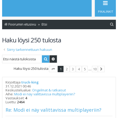
PIKALINKIT
E
Foorumin etusivu
Etsi
t
Haku löysi 250 tulosta
s
i
Siirry tarkennettuun hakuun
Etsi
Tarkennettu haku
Haku löysi 250 tulosta
1
2
3
4
5
…
10
Sivu
1
/
10
Seuraava
Kirjoittaja
truck-king
31.12.2021 00:46
Keskustelualue:
Ongelmat & ratkaisut
Aihe:
Modi ei näy valittavissa multiplayeriin?
Vastaukset:
4
Luettu:
2464
Re: Modi ei näy valittavissa multiplayeriin?