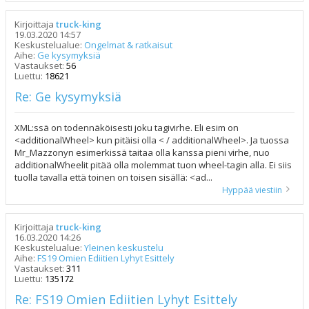
Kirjoittaja
truck-king
19.03.2020 14:57
Keskustelualue:
Ongelmat & ratkaisut
Aihe:
Ge kysymyksiä
Vastaukset:
56
Luettu:
18621
Re: Ge kysymyksiä
XML:ssä on todennäköisesti joku tagivirhe. Eli esim on
<additionalWheel> kun pitäisi olla < / additionalWheel>. Ja tuossa
Mr_Mazzonyn esimerkissä taitaa olla kanssa pieni virhe, nuo
additionalWheelit pitää olla molemmat tuon wheel-tagin alla. Ei siis
tuolla tavalla että toinen on toisen sisällä: <ad...
Hyppää viestiin
Kirjoittaja
truck-king
16.03.2020 14:26
Keskustelualue:
Yleinen keskustelu
Aihe:
FS19 Omien Ediitien Lyhyt Esittely
Vastaukset:
311
Luettu:
135172
Re: FS19 Omien Ediitien Lyhyt Esittely