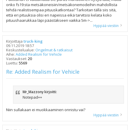
onko fs19:sta metsäkoneisiin/metsäkonemodeihin mahdollista
tehdä realistisempaa pituuskatkontaa? Tarkoitan tällä siis sitä,
että eri pituuksia olisi eri napeissa eikä tarvitsisi kelata koko
pituushaarukkaa läpi päästäkseen vaikka 5m->...
Hyppää viestiin
Kirjoittaja
truck-king
09.11.2019 18:57
Keskustelualue:
Ongelmat & ratkaisut
Aihe:
Added Realism for Vehicle
Vastaukset:
20
Luettu:
5569
Re: Added Realism for Vehicle
Mr_Mazzony kirjoitti:
Notepad++
Niin sullakaan ei muokkaaminen onnistu vai?
Hyppää viestiin