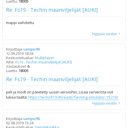
Luettu:
18005
Re: Fs19 - Techin maanviljelijät [AUKI]
mappi vaihdettu
Hyppää viestiin
Kirjoittaja
sampsi90
12.09.2019 18:36
Keskustelualue:
Multiplayer
Aihe:
Fs19 - Techin maanviljelijät [AUKI]
Vastaukset:
6
Luettu:
18005
Re: Fs19 - Techin maanviljelijät [AUKI]
peli ja modt on päivitetty uusiin versioihin, Lisää serveristä voit
lukea täältä:
https://tech247.fi/threads/farming-simulator-19.216/
Hyppää viestiin
Kirjoittaja
sampsi90
02.08.2019 15:24
Keskustelualue:
Tietotekniikka