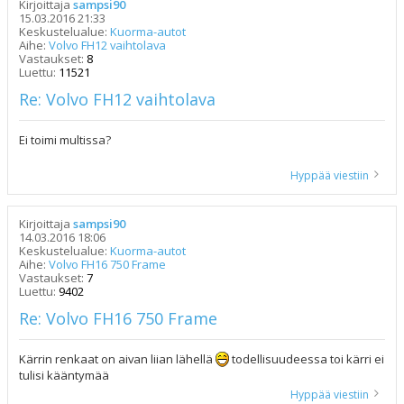
Kirjoittaja
sampsi90
15.03.2016 21:33
Keskustelualue:
Kuorma-autot
Aihe:
Volvo FH12 vaihtolava
Vastaukset:
8
Luettu:
11521
Re: Volvo FH12 vaihtolava
Ei toimi multissa?
Hyppää viestiin
Kirjoittaja
sampsi90
14.03.2016 18:06
Keskustelualue:
Kuorma-autot
Aihe:
Volvo FH16 750 Frame
Vastaukset:
7
Luettu:
9402
Re: Volvo FH16 750 Frame
Kärrin renkaat on aivan liian lähellä
todellisuudeessa toi kärri ei
tulisi kääntymää
Hyppää viestiin