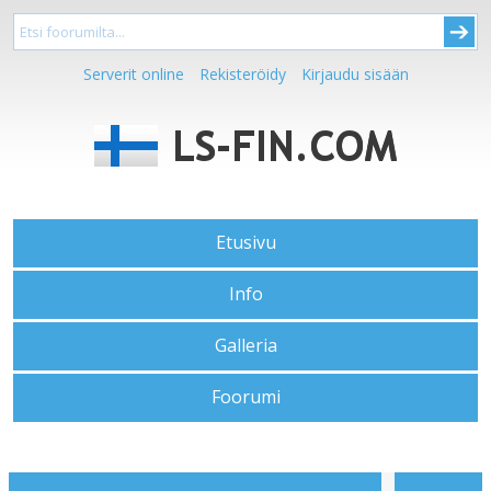
Serverit online
Rekisteröidy
Kirjaudu sisään
Etusivu
Info
Galleria
Foorumi