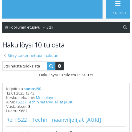
PIKALINKIT
E
Foorumin etusivu
Etsi
t
Haku löysi 10 tulosta
s
i
Siirry tarkennettuun hakuun
Etsi
Tarkennettu haku
Haku löysi 10 tulosta • Sivu
1
/
1
Kirjoittaja
sampsi90
12.01.2025 13:43
Keskustelualue:
Multiplayer
Aihe:
FS22 - Techin maanviljelijät [AUKI]
Vastaukset:
3
Luettu:
9682
Re: FS22 - Techin maanviljelijät [AUKI]