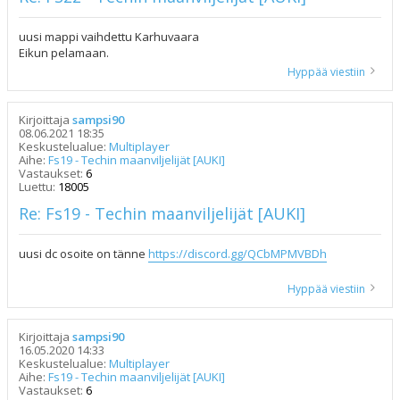
uusi mappi vaihdettu Karhuvaara
Eikun pelamaan.
Hyppää viestiin
Kirjoittaja
sampsi90
08.06.2021 18:35
Keskustelualue:
Multiplayer
Aihe:
Fs19 - Techin maanviljelijät [AUKI]
Vastaukset:
6
Luettu:
18005
Re: Fs19 - Techin maanviljelijät [AUKI]
uusi dc osoite on tänne
https://discord.gg/QCbMPMVBDh
Hyppää viestiin
Kirjoittaja
sampsi90
16.05.2020 14:33
Keskustelualue:
Multiplayer
Aihe:
Fs19 - Techin maanviljelijät [AUKI]
Vastaukset:
6