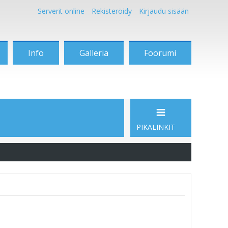
Serverit online
Rekisteröidy
Kirjaudu sisään
Info
Galleria
Foorumi
PIKALINKIT