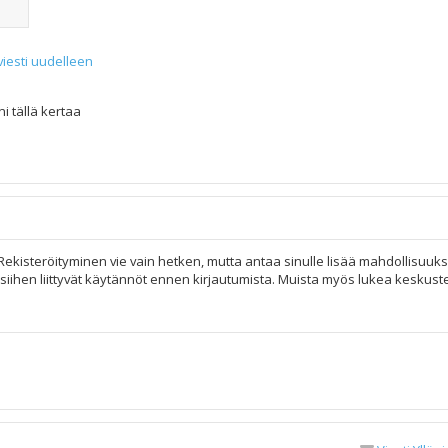
viesti uudelleen
i tällä kertaa
 Rekisteröityminen vie vain hetken, mutta antaa sinulle lisää mahdollisuuks
ja siihen liittyvät käytännöt ennen kirjautumista. Muista myös lukea keskus