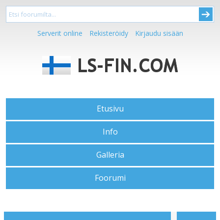
Serverit online
Rekisteröidy
Kirjaudu sisään
Etusivu
Info
Galleria
Foorumi