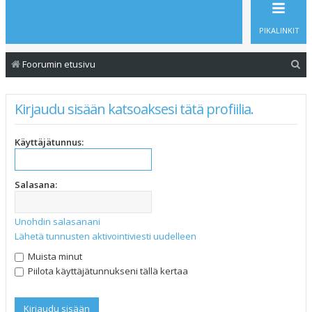
PIKALINKIT
E
Foorumin etusivu
t
s
Kirjaudu sisään katsoaksesi tätä profiilia.
i
Käyttäjätunnus:
Salasana:
Unohdin salasanani
Lähetä tunnusten aktivointiviesti uudelleen
Muista minut
Piilota käyttäjätunnukseni tällä kertaa