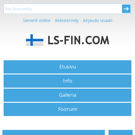
Serverit online
Rekisteröidy
Kirjaudu sisään
Etusivu
Info
Galleria
Foorumi