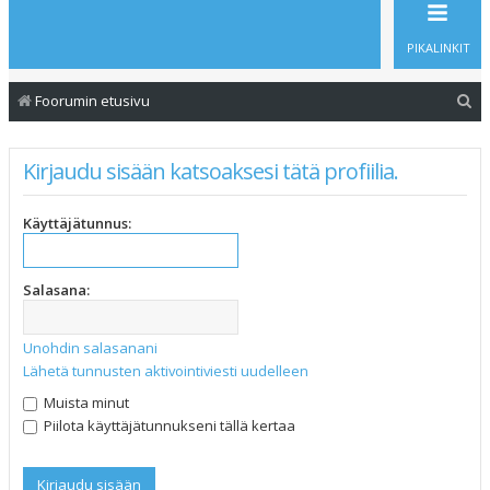
PIKALINKIT
E
Foorumin etusivu
t
s
Kirjaudu sisään katsoaksesi tätä profiilia.
i
Käyttäjätunnus:
Salasana:
Unohdin salasanani
Lähetä tunnusten aktivointiviesti uudelleen
Muista minut
Piilota käyttäjätunnukseni tällä kertaa