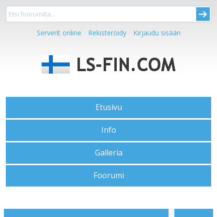
Serverit online
Rekisteröidy
Kirjaudu sisään
Etusivu
Info
Galleria
Foorumi