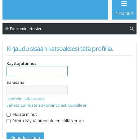
PIKALINKIT
E
Foorumin etusivu
t
s
Kirjaudu sisään katsoaksesi tätä profiilia.
i
Käyttäjätunnus:
Salasana:
Unohdin salasanani
Lähetä tunnusten aktivointiviesti uudelleen
Muista minut
Piilota käyttäjätunnukseni tällä kertaa