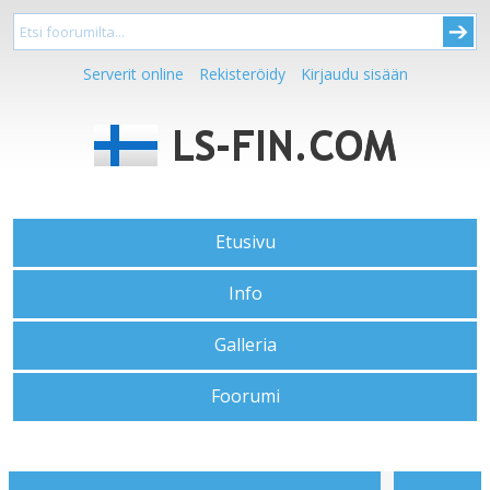
Serverit online
Rekisteröidy
Kirjaudu sisään
Etusivu
Info
Galleria
Foorumi