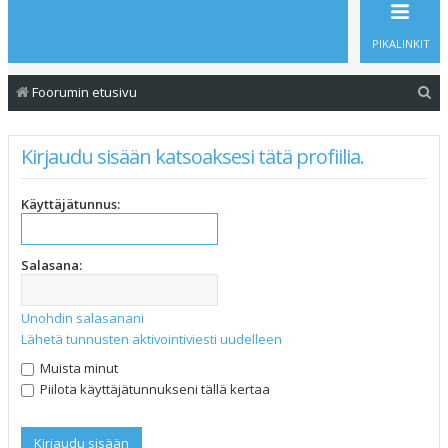
PIKALINKIT
E
Foorumin etusivu
t
s
Kirjaudu sisään katsoaksesi tätä profiilia.
i
Käyttäjätunnus:
Salasana:
Unohdin salasanani
Lähetä tunnusten aktivointiviesti uudelleen
Muista minut
Piilota käyttäjätunnukseni tällä kertaa