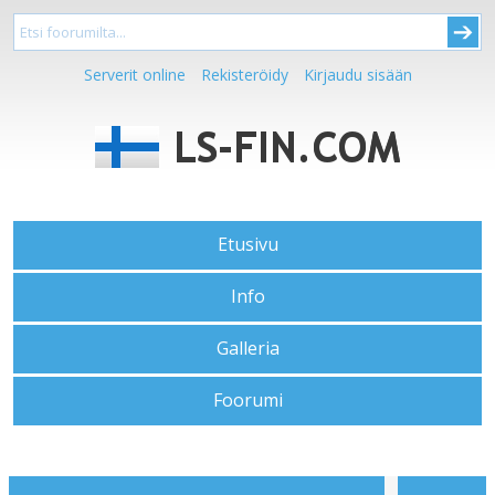
Serverit online
Rekisteröidy
Kirjaudu sisään
Etusivu
Info
Galleria
Foorumi