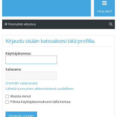
PIKALINKIT
E
Foorumin etusivu
t
s
Kirjaudu sisään katsoaksesi tätä profiilia.
i
Käyttäjätunnus:
Salasana:
Unohdin salasanani
Lähetä tunnusten aktivointiviesti uudelleen
Muista minut
Piilota käyttäjätunnukseni tällä kertaa