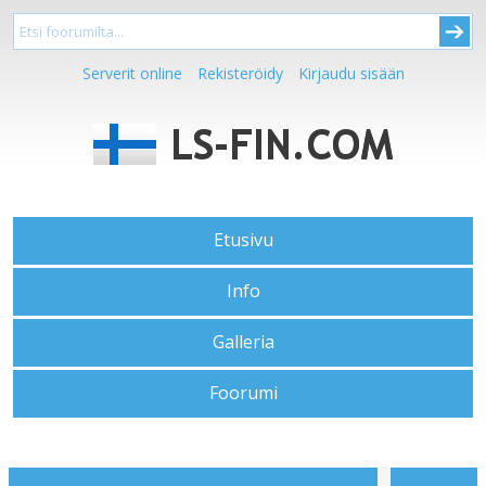
Serverit online
Rekisteröidy
Kirjaudu sisään
Etusivu
Info
Galleria
Foorumi