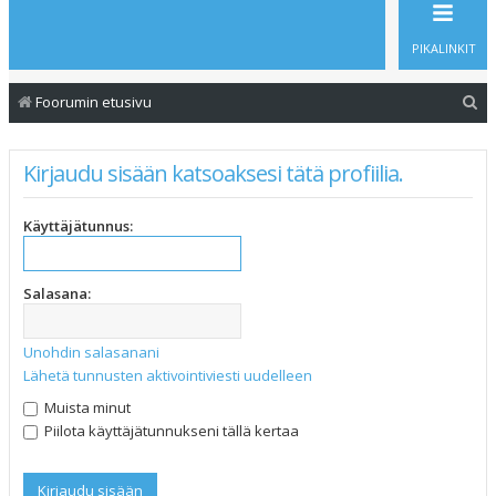
PIKALINKIT
E
Foorumin etusivu
t
s
Kirjaudu sisään katsoaksesi tätä profiilia.
i
Käyttäjätunnus:
Salasana:
Unohdin salasanani
Lähetä tunnusten aktivointiviesti uudelleen
Muista minut
Piilota käyttäjätunnukseni tällä kertaa