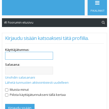
PIKALINKIT
E
Foorumin etusivu
t
s
Kirjaudu sisään katsoaksesi tätä profiilia.
i
Käyttäjätunnus:
Salasana:
Unohdin salasanani
Lähetä tunnusten aktivointiviesti uudelleen
Muista minut
Piilota käyttäjätunnukseni tällä kertaa