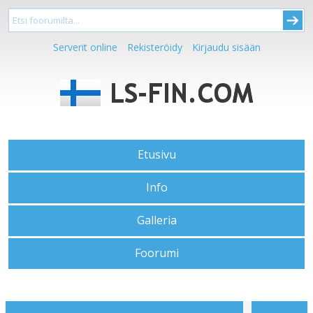
Serverit online
Rekisteröidy
Kirjaudu sisään
Etusivu
Info
Galleria
Foorumi