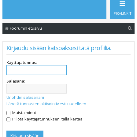
PIKALINKIT
E
Foorumin etusivu
t
s
Kirjaudu sisään katsoaksesi tätä profiilia.
i
Käyttäjätunnus:
Salasana:
Unohdin salasanani
Lähetä tunnusten aktivointiviesti uudelleen
Muista minut
Piilota käyttäjätunnukseni tällä kertaa