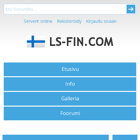
Serverit online
Rekisteröidy
Kirjaudu sisään
Etusivu
Info
Galleria
Foorumi