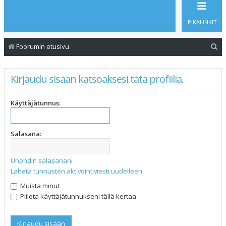
PIKALINKIT
E
Foorumin etusivu
t
s
Kirjaudu sisään katsoaksesi tätä profiilia.
i
Käyttäjätunnus:
Salasana:
Unohdin salasanani
Lähetä tunnusten aktivointiviesti uudelleen
Muista minut
Piilota käyttäjätunnukseni tällä kertaa