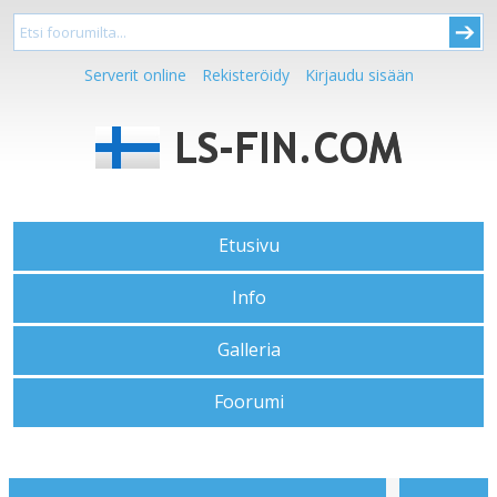
Serverit online
Rekisteröidy
Kirjaudu sisään
Etusivu
Info
Galleria
Foorumi