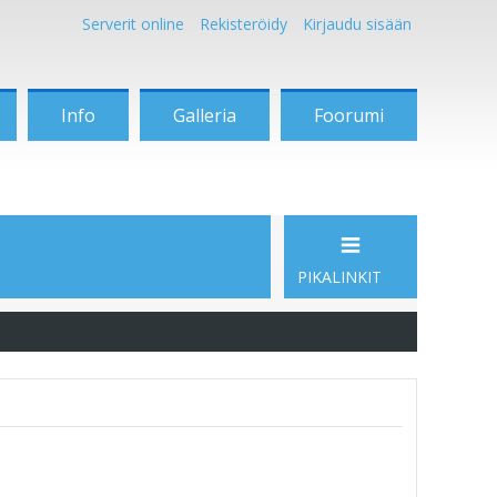
Serverit online
Rekisteröidy
Kirjaudu sisään
Info
Galleria
Foorumi
PIKALINKIT