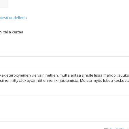
viesti uudelleen
i tällä kertaa
 Rekisteröityminen vie vain hetken, mutta antaa sinulle lisää mahdollisuuks
ja siihen liittyvät käytännöt ennen kirjautumista. Muista myös lukea keskus