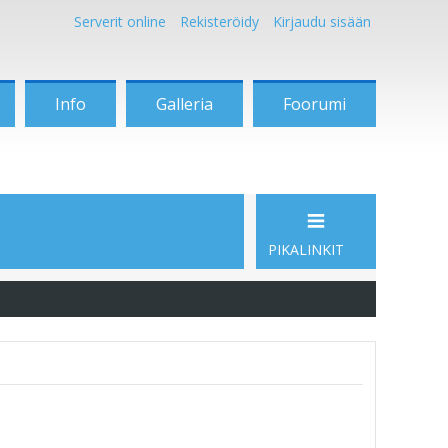
Serverit online
Rekisteröidy
Kirjaudu sisään
Info
Galleria
Foorumi
PIKALINKIT