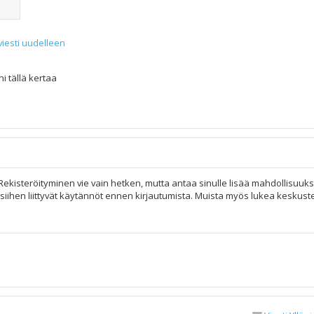
viesti uudelleen
i tällä kertaa
 Rekisteröityminen vie vain hetken, mutta antaa sinulle lisää mahdollisuuks
ja siihen liittyvät käytännöt ennen kirjautumista. Muista myös lukea keskus