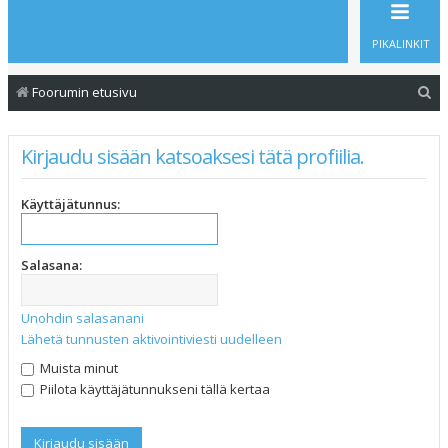
PIKALINKIT
E
Foorumin etusivu
t
s
Kirjaudu sisään katsoaksesi tätä profiilia.
i
Käyttäjätunnus:
Salasana:
Unohdin salasanani
Lähetä tunnusten aktivointiviesti uudelleen
Muista minut
Piilota käyttäjätunnukseni tällä kertaa