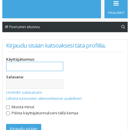
PIKALINKIT
E
Foorumin etusivu
t
s
Kirjaudu sisään katsoaksesi tätä profiilia.
i
Käyttäjätunnus:
Salasana:
Unohdin salasanani
Lähetä tunnusten aktivointiviesti uudelleen
Muista minut
Piilota käyttäjätunnukseni tällä kertaa