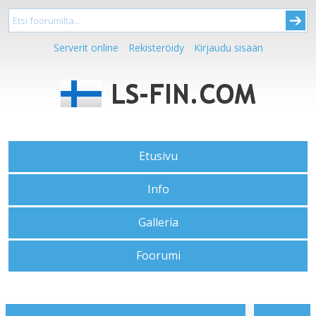
Serverit online
Rekisteröidy
Kirjaudu sisään
Etusivu
Info
Galleria
Foorumi