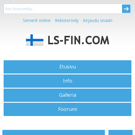
Serverit online
Rekisteröidy
Kirjaudu sisään
Etusivu
Info
Galleria
Foorumi