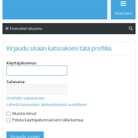
PIKALINKIT
E
Foorumin etusivu
t
s
Kirjaudu sisään katsoaksesi tätä profiilia.
i
Käyttäjätunnus:
Salasana:
Unohdin salasanani
Lähetä tunnusten aktivointiviesti uudelleen
Muista minut
Piilota käyttäjätunnukseni tällä kertaa