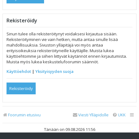
Rekisteröidy
Sinun tulee olla rekisteröitynyt voidaksesi kirjautua sisään.
Rekisteröityminen vie vain hetken, mutta antaa sinulle lisää
mahdollisuuksia. Sivuston ylläpitäjä voi myös antaa
erityisoikeuksia rekisteröityneille käyttäjille. Muista lukea
käyttöehtomme ja siihen liittyvät käytännöt ennen kirjautumista.
Muista myös lukea keskustelufoorumin säännöt.
Käyttöehdot
|
Yksityisyyden suoja
Rekisteröidy
Foorumin etusivu
Viesti Ylläpidolle
UKK
Tänään on 09.08.2026 11:56