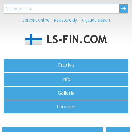
Serverit online
Rekisteröidy
Kirjaudu sisään
Etusivu
Info
Galleria
Foorumi