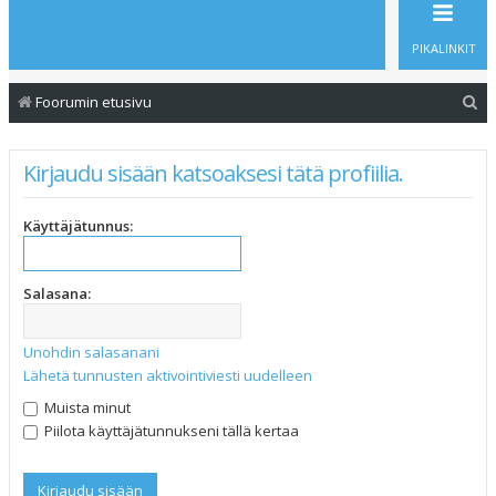
PIKALINKIT
E
Foorumin etusivu
t
s
Kirjaudu sisään katsoaksesi tätä profiilia.
i
Käyttäjätunnus:
Salasana:
Unohdin salasanani
Lähetä tunnusten aktivointiviesti uudelleen
Muista minut
Piilota käyttäjätunnukseni tällä kertaa