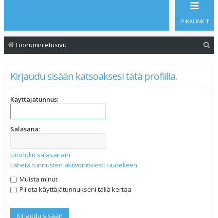
PIKALINKIT
E
Foorumin etusivu
t
s
Kirjaudu sisään katsoaksesi tätä profiilia.
i
Käyttäjätunnus:
Salasana:
Unohdin salasanani
Lähetä tunnusten aktivointiviesti uudelleen
Muista minut
Piilota käyttäjätunnukseni tällä kertaa