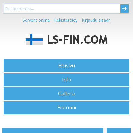
Serverit online
Rekisteröidy
Kirjaudu sisään
Etusivu
Info
Galleria
Foorumi