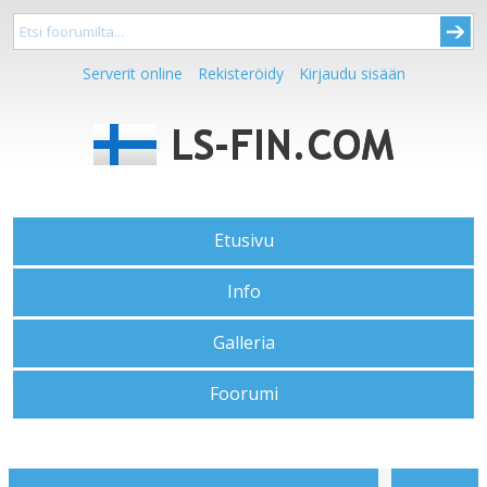
Serverit online
Rekisteröidy
Kirjaudu sisään
Etusivu
Info
Galleria
Foorumi