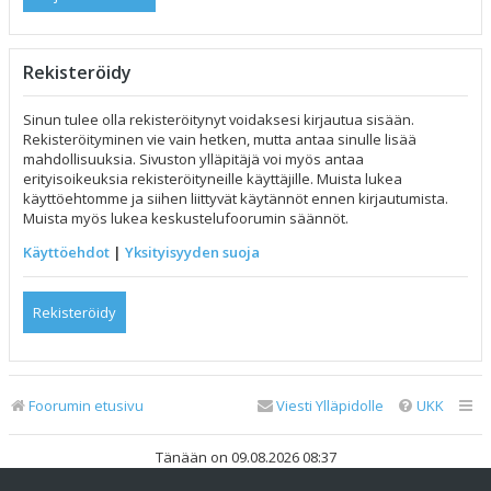
Rekisteröidy
Sinun tulee olla rekisteröitynyt voidaksesi kirjautua sisään.
Rekisteröityminen vie vain hetken, mutta antaa sinulle lisää
mahdollisuuksia. Sivuston ylläpitäjä voi myös antaa
erityisoikeuksia rekisteröityneille käyttäjille. Muista lukea
käyttöehtomme ja siihen liittyvät käytännöt ennen kirjautumista.
Muista myös lukea keskustelufoorumin säännöt.
Käyttöehdot
|
Yksityisyyden suoja
Rekisteröidy
Foorumin etusivu
Viesti Ylläpidolle
UKK
Tänään on 09.08.2026 08:37