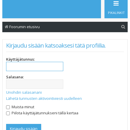
PIKALINKIT
E
Foorumin etusivu
t
s
Kirjaudu sisään katsoaksesi tätä profiilia.
i
Käyttäjätunnus:
Salasana:
Unohdin salasanani
Lähetä tunnusten aktivointiviesti uudelleen
Muista minut
Piilota käyttäjätunnukseni tällä kertaa