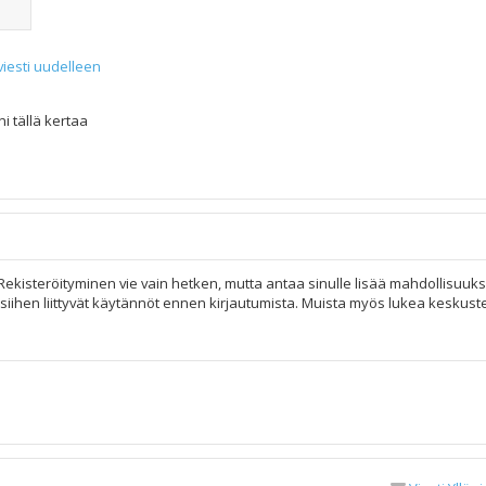
viesti uudelleen
i tällä kertaa
 Rekisteröityminen vie vain hetken, mutta antaa sinulle lisää mahdollisuuks
ja siihen liittyvät käytännöt ennen kirjautumista. Muista myös lukea keskus