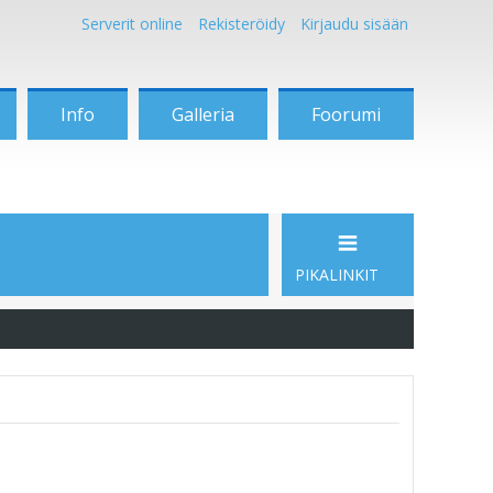
Serverit online
Rekisteröidy
Kirjaudu sisään
Info
Galleria
Foorumi
PIKALINKIT