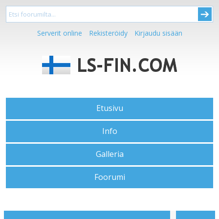
Serverit online
Rekisteröidy
Kirjaudu sisään
Etusivu
Info
Galleria
Foorumi