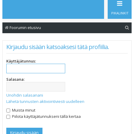
PIKALINKIT
E
Foorumin etusivu
t
s
Kirjaudu sisään katsoaksesi tätä profiilia.
i
Käyttäjätunnus:
Salasana:
Unohdin salasanani
Lähetä tunnusten aktivointiviesti uudelleen
Muista minut
Piilota käyttäjätunnukseni tällä kertaa