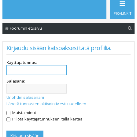
PIKALINKIT
E
Foorumin etusivu
t
s
Kirjaudu sisään katsoaksesi tätä profiilia.
i
Käyttäjätunnus:
Salasana:
Unohdin salasanani
Lähetä tunnusten aktivointiviesti uudelleen
Muista minut
Piilota käyttäjätunnukseni tällä kertaa