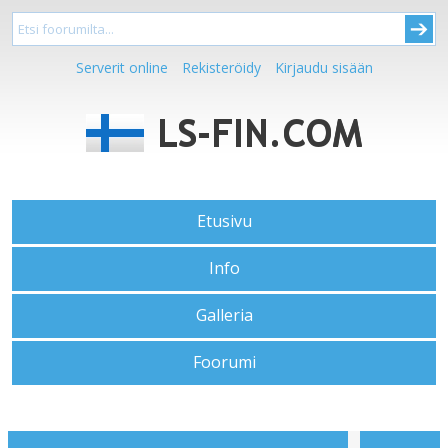
Serverit online
Rekisteröidy
Kirjaudu sisään
Etusivu
Info
Galleria
Foorumi