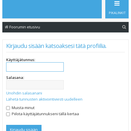
PIKALINKIT
E
Foorumin etusivu
t
s
Kirjaudu sisään katsoaksesi tätä profiilia.
i
Käyttäjätunnus:
Salasana:
Unohdin salasanani
Lähetä tunnusten aktivointiviesti uudelleen
Muista minut
Piilota käyttäjätunnukseni tällä kertaa