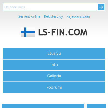
Serverit online
Rekisteröidy
Kirjaudu sisään
Etusivu
Info
Galleria
Foorumi