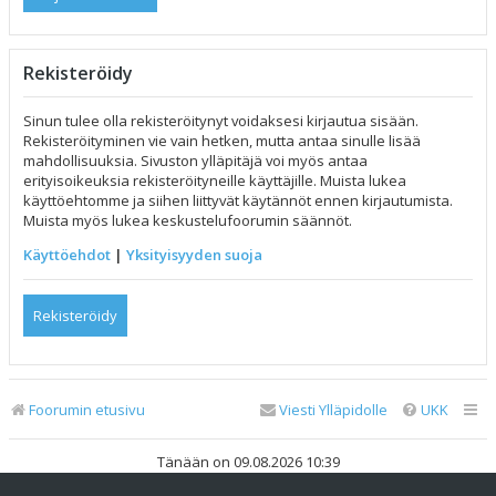
Rekisteröidy
Sinun tulee olla rekisteröitynyt voidaksesi kirjautua sisään.
Rekisteröityminen vie vain hetken, mutta antaa sinulle lisää
mahdollisuuksia. Sivuston ylläpitäjä voi myös antaa
erityisoikeuksia rekisteröityneille käyttäjille. Muista lukea
käyttöehtomme ja siihen liittyvät käytännöt ennen kirjautumista.
Muista myös lukea keskustelufoorumin säännöt.
Käyttöehdot
|
Yksityisyyden suoja
Rekisteröidy
Foorumin etusivu
Viesti Ylläpidolle
UKK
Tänään on 09.08.2026 10:39