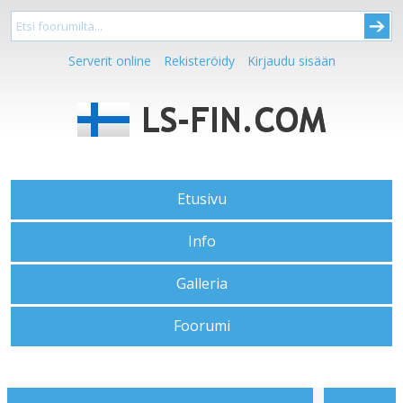
Serverit online
Rekisteröidy
Kirjaudu sisään
Etusivu
Info
Galleria
Foorumi