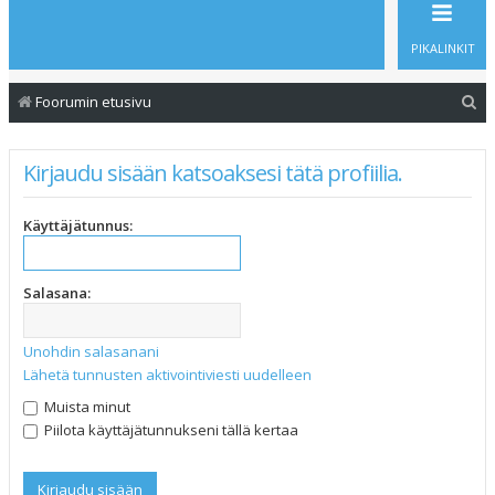
PIKALINKIT
E
Foorumin etusivu
t
s
Kirjaudu sisään katsoaksesi tätä profiilia.
i
Käyttäjätunnus:
Salasana:
Unohdin salasanani
Lähetä tunnusten aktivointiviesti uudelleen
Muista minut
Piilota käyttäjätunnukseni tällä kertaa