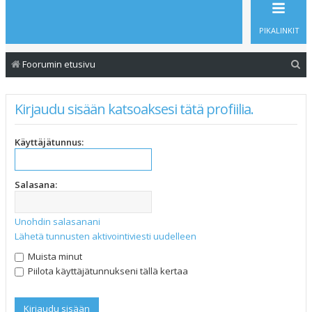
PIKALINKIT
E
Foorumin etusivu
t
s
Kirjaudu sisään katsoaksesi tätä profiilia.
i
Käyttäjätunnus:
Salasana:
Unohdin salasanani
Lähetä tunnusten aktivointiviesti uudelleen
Muista minut
Piilota käyttäjätunnukseni tällä kertaa