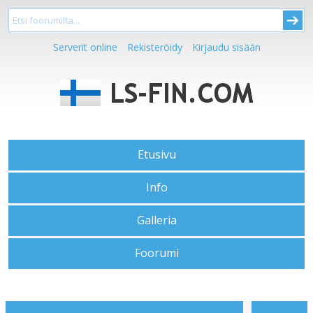
Serverit online
Rekisteröidy
Kirjaudu sisään
Etusivu
Info
Galleria
Foorumi