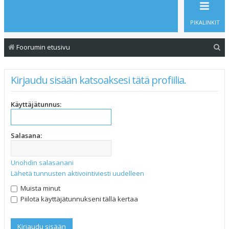
PIKALINKIT
E
Foorumin etusivu
t
s
Kirjaudu sisään katsoaksesi tätä profiilia.
i
Käyttäjätunnus:
Salasana:
Unohdin salasanani
Lähetä tunnusten aktivointiviesti uudelleen
Muista minut
Piilota käyttäjätunnukseni tällä kertaa