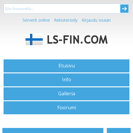
Serverit online
Rekisteröidy
Kirjaudu sisään
Etusivu
Info
Galleria
Foorumi